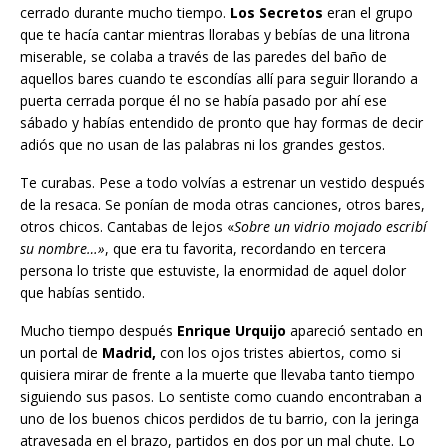
cerrado durante mucho tiempo.
Los Secretos
eran el grupo
que te hacía cantar mientras llorabas y bebías de una litrona
miserable, se colaba a través de las paredes del baño de
aquellos bares cuando te escondías allí para seguir llorando a
puerta cerrada porque él no se había pasado por ahí ese
sábado y habías entendido de pronto que hay formas de decir
adiós que no usan de las palabras ni los grandes gestos.
Te curabas. Pese a todo volvías a estrenar un vestido después
de la resaca. Se ponían de moda otras canciones, otros bares,
otros chicos. Cantabas de lejos «
Sobre un vidrio mojado escribí
su nombre…»
, que era tu favorita, recordando en tercera
persona lo triste que estuviste, la enormidad de aquel dolor
que habías sentido.
Mucho tiempo después
Enrique Urquijo
apareció sentado en
un portal de
Madrid,
con los ojos tristes abiertos, como si
quisiera mirar de frente a la muerte que llevaba tanto tiempo
siguiendo sus pasos. Lo sentiste como cuando encontraban a
uno de los buenos chicos perdidos de tu barrio, con la jeringa
atravesada en el brazo, partidos en dos por un mal chute. Lo