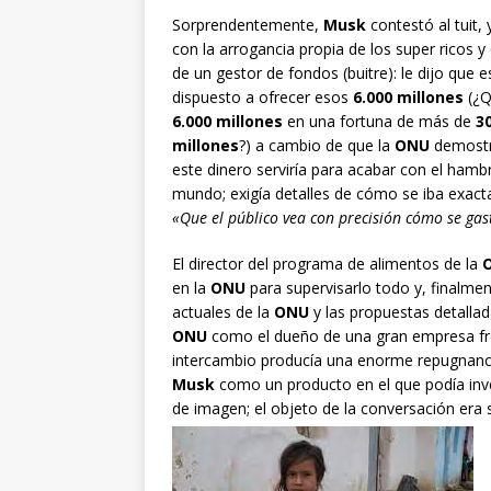
Sorprendentemente,
Musk
contestó al tuit, 
con la arrogancia propia de los super ricos y
de un gestor de fondos (buitre): le dijo que 
dispuesto a ofrecer esos
6.000 millones
(¿Q
6.000 millones
en una fortuna de más de
3
millones
?) a cambio de que la
ONU
demostr
este dinero serviría para acabar con el hambr
mundo; exigía detalles de cómo se iba exacta
«Que el público vea con precisión cómo se gas
El director del programa de alimentos de la
en la
ONU
para supervisarlo todo y, finalme
actuales de la
ONU
y las propuestas detallad
ONU
como el dueño de una gran empresa fren
intercambio producía una enorme repugnanci
Musk
como un producto en el que podía inve
de imagen; el objeto de la conversación era