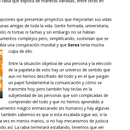
n rabia que explota de maneras variadas, entre otras en
opciones que presentan proyectos que mejorarían sus vidas
 unas amigas de toda la vida. Gente formada, universitaria,
ión; ni tontas ni fachas y sin embargo no se habían
mentos complejos pero, simplificando, sostenían que se
abía una conspiración mundial y que
Soros
tenía mucha
culpa de ello.
Entre la situación objetiva de una persona y la elección
de la papeleta de voto hay un universo de sentido que
aun no hemos descifrado del todo y en el que juegan
un papel fundamental la comunicación y cómo se
transmite hoy; pero también hay teclas en la
subjetividad de las personas que son complicadas de
comprender del todo y que no hemos aprendido a
nsamiento mágico enmascarado (es humano) y hay algunas
 también sabemos es que si esta escalada sigue así, si la
a vez en menos manos, si no hay mecanismos de justicia
sido así. La rabia terminará estallando, tenemos que ver