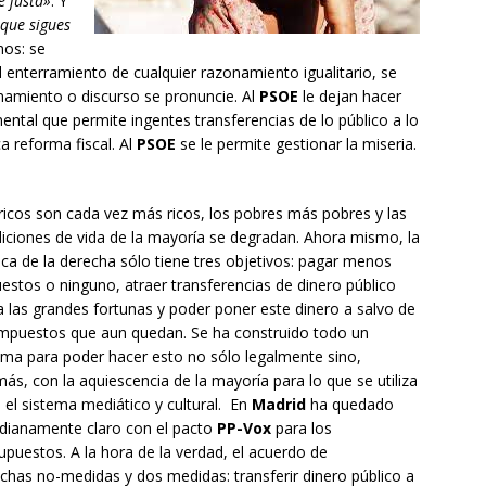
e justa»
. Y
que sigues
mos: se
el enterramiento de cualquier razonamiento igualitario, se
onamiento o discurso se pronuncie. Al
PSOE
le dejan hacer
tal que permite ingentes transferencias de lo público a lo
a reforma fiscal. Al
PSOE
se le permite gestionar la miseria.
ricos son cada vez más ricos, los pobres más pobres y las
iciones de vida de la mayoría se degradan. Ahora mismo, la
tica de la derecha sólo tiene tres objetivos: pagar menos
estos o ninguno, atraer transferencias de dinero público
a las grandes fortunas y poder poner este dinero a salvo de
impuestos que aun quedan. Se ha construido todo un
ema para poder hacer esto no sólo legalmente sino,
ás, con la aquiescencia de la mayoría para lo que se utiliza
 el sistema mediático y cultural. En
Madrid
ha quedado
dianamente claro con el pacto
PP-Vox
para los
upuestos. A la hora de la verdad, el acuerdo de
chas no-medidas y dos medidas: transferir dinero público a