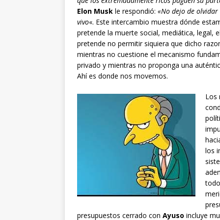
que los extremadamente ricos paguen su part
Elon Musk
le respondió:
«No dejo de olvidar 
vivo
«. Este intercambio muestra dónde esta
pretende la muerte social, mediática, legal, 
pretende no permitir siquiera que dicho raz
mientras no cuestione el mecanismo fundamen
privado y mientras no proponga una auténtic
Ahí es donde nos movemos.
Los 
cond
polí
impu
haci
los 
sist
adem
todo
meri
pres
presupuestos cerrado con
Ayuso
incluye mu