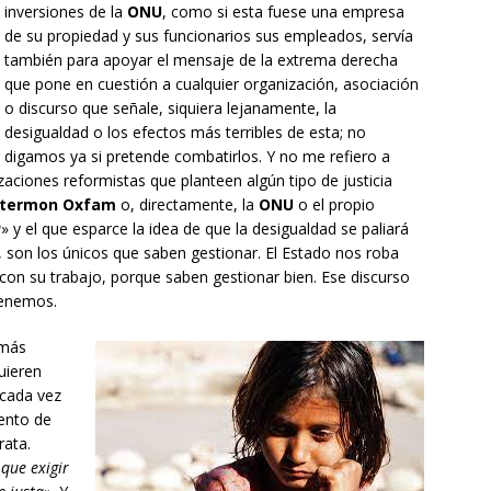
inversiones de la
ONU
, como si esta fuese una empresa
de su propiedad y sus funcionarios sus empleados, servía
también para apoyar el mensaje de la extrema derecha
que pone en cuestión a cualquier organización, asociación
o discurso que señale, siquiera lejanamente, la
desigualdad o los efectos más terribles de esta; no
digamos ya si pretende combatirlos. Y no me refiero a
zaciones reformistas que planteen algún tipo de justicia
 Intermon Oxfam
o, directamente, la
ONU
o el propio
a
» y el que esparce la idea de que la desigualdad se paliará
, son los únicos que saben gestionar. El Estado nos roba
 con su trabajo, porque saben gestionar bien. Ese discurso
tenemos.
 más
quieren
 cada vez
tento de
rata.
que exigir