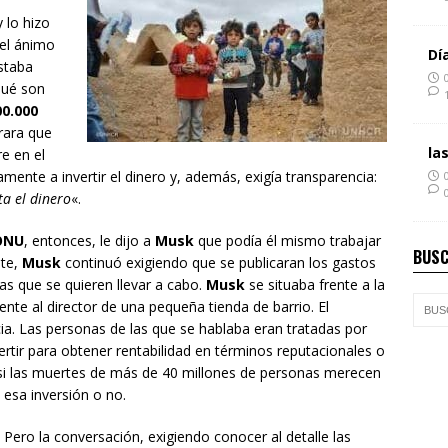
y lo hizo
 el ánimo
Dí
estaba
ué son
00.000
ara que
la
e en el
mente a invertir el dinero y, además, exigía transparencia:
ta el dinero
«.
ONU
, entonces, le dijo a
Musk
que podía él mismo trabajar
BUSC
nte,
Musk
continuó exigiendo que se publicaran los gastos
as que se quieren llevar a cabo.
Musk
se situaba frente a la
te al director de una pequeña tienda de barrio. El
a. Las personas de las que se hablaba eran tratadas por
rtir para obtener rentabilidad en términos reputacionales o
 si las muertes de más de 40 millones de personas merecen
esa inversión o no.
Pero la conversación, exigiendo conocer al detalle las