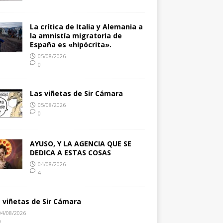
La crítica de Italia y Alemania a
la amnistía migratoria de
España es «hipócrita».
05/08/2026
0
Las viñetas de Sir Cámara
05/08/2026
0
AYUSO, Y LA AGENCIA QUE SE
DEDICA A ESTAS COSAS
04/08/2026
4
s viñetas de Sir Cámara
04/08/2026
0