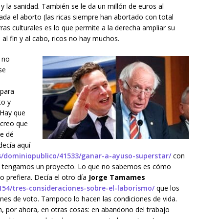
y la sanidad. También se le da un millón de euros al
da el aborto (las ricas siempre han abortado con total
rras culturales es lo que permite a la derecha ampliar su
al fin y al cabo, ricos no hay muchos.
 no
se
 para
to y
. Hay que
 creo que
ue dé
decía aquí
es/dominiopublico/41533/ganar-a-ayuso-superstar/
con
no tengamos un proyecto. Lo que no sabemos es cómo
o prefiera. Decía el otro día
Jorge
Tamames
154/tres-consideraciones-sobre-el-laborismo/
que los
nes de voto. Tampoco lo hacen las condiciones de vida.
, por ahora, en otras cosas: en abandono del trabajo