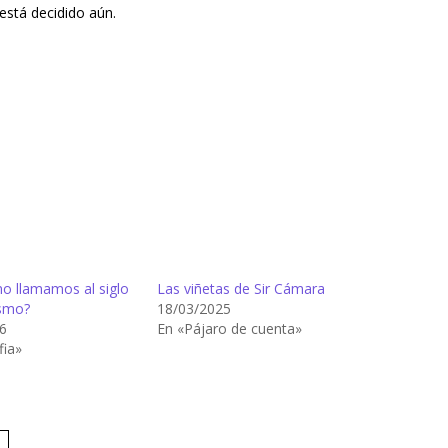
está decidido aún.
no llamamos al siglo
Las viñetas de Sir Cámara
smo?
18/03/2025
6
En «Pájaro de cuenta»
fia»