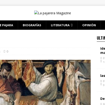
E PAJARA
BIOGRAFÍAS
LITERATURA
OPINIÓN
ULTI
Id
s
0
ma
0
1
la
0
0
De
0