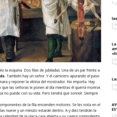
2
la
0
0
La
am
«h
0
0
la esquina. Dos filas de jubiladas. Una de un par frente a
ás.
También hay un señor. Y el carnicero apurando el paso
La
ámara y reponer la vitrina del mostrador. No importa. Hay
0
 que las señoras le ponen al día mientras él querrá morirse.
0
ya no puede con su vida
. Pero tendrá que sonreír. Siempre
componentes de la fila encienden motores. Se les nota en el
AY
ES
as nueve y un minuto estarán dentro. A y diez tendrán la
0
a celeridad de la única caja abierta y su cajera somnolienta.