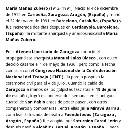
María Mañas Zubero
(1912- 1991). Nacio el 4 de diciembre
de 1912 en
Caribeña, Zaragoza, Aragón, (España)
y murió
el 22 de marzo de 1991 en
Barcelona, Cataluña,
(España)
y
fue incinerada dos días después en
Cerdanyola, Barcelona,
(España)
. la militante anarquista y anarcosindicalista
María
Mañas Zubero
.
En el
Ateneo Libertario de Zaragoza
conoció el
propagandista anarquista
Manuel Salas Blasco
, con quien
decidió casarse el 1 de mayo de 1936 , pero como la fecha
coincidía con el
Congreso Nacional de la Confederación
Nacional del Trabajo ( CNT )
, la pareja pospuso la
ceremonia civil para el 4 de julio . Cuando la caída de
Zaragoza
a manos de los golpistas fascistas el
19 de julio
de
ese año , logró esconderse dos semanas en el antiguo
cuartel de
San Pablo
antes de poder pasar , con otros
compañeros y compañeras , entre ellas
Julia Miravé Barrau
,
zona leal disfrazada de beata a
Fuendetodos (Zaragoza ,
Aragón , España )
fue acogida por
Saturnino Carod Lerín
y
después pasó a
Alcañiz ( Teruel, Aragón , España
) , sede