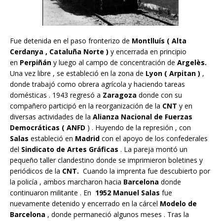
Fue detenida en el paso fronterizo de
Montlluís ( Alta
Cerdanya , Cataluña Norte )
y encerrada en principio
en
Perpiñán
y luego al campo de concentración de
Argelès.
Una vez libre , se estableció en la zona de
Lyon ( Arpitan )
,
donde trabajó como obrera agrícola y haciendo tareas
domésticas . 1943 regresó a
Zaragoza
donde con su
compañero participó en la reorganización de la
CNT
y en
diversas actividades de la
Alianza Nacional de Fuerzas
Democráticas ( ANFD
) . Huyendo de la represión , con
Salas
estableció en
Madrid
con el apoyo de los confederales
del
Sindicato de Artes Gráficas
. La pareja montó un
pequeño taller clandestino donde se imprimieron boletines y
periódicos de la
CNT.
Cuando la imprenta fue descubierto por
la policía , ambos marcharon hacia
Barcelona
donde
continuaron militante . En
1952 Manuel Salas
fue
nuevamente detenido y encerrado en la cárcel
Modelo de
Barcelona
, donde permaneció algunos meses . Tras la