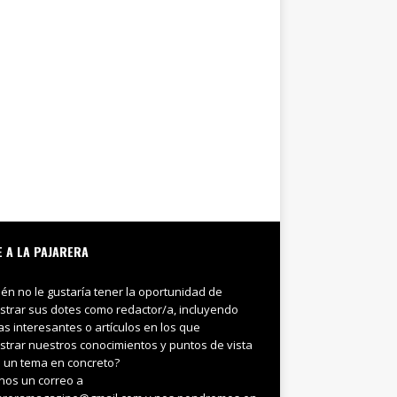
E A LA PAJARERA
ién no le gustaría tener la oportunidad de
trar sus dotes como redactor/a, incluyendo
ias interesantes o artículos en los que
trar nuestros conocimientos y puntos de vista
 un tema en concreto?
nos un correo a