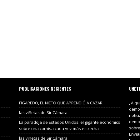
PUBLICACIONES RECIENTES
UNET
FIGAREDO, EL NIETO QUE APRENDIÓ A CAZAR
¿A qu
demos
las viñetas de Sir Cámara
notic
demos
La paradoja de Estados Unidos: el gigante económico
sobre
sobre una cornisa cada vez más estrecha
Envia
las viñetas de Sir Cámara