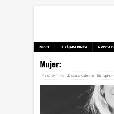
INICIO
LA PÁJARA PINTA
A VISTA D
Mujer:
02/05/2023
María Sabroso
Opinió