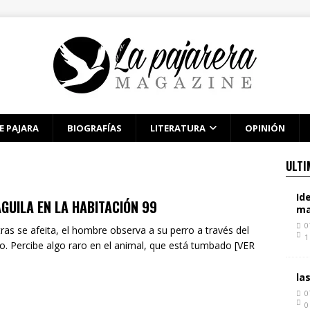
E PAJARA
BIOGRAFÍAS
LITERATURA
OPINIÓN
ULTI
Id
ÁGUILA EN LA HABITACIÓN 99
ma
0
ras se afeita, el hombre observa a su perro a través del
1
o. Percibe algo raro en el animal, que está tumbado [VER
la
0
0