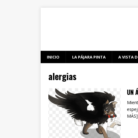
INICIO
LA PÁJARA PINTA
A VISTA D
alergias
UN 
Mient
espej
MÁS]