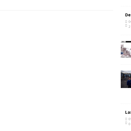
De
0
2
La
0
0