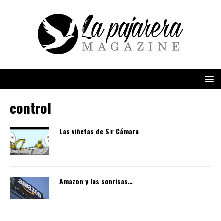
control
Las viñetas de Sir Cámara
Amazon y las sonrisas…