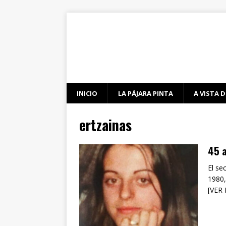
INICIO
LA PÁJARA PINTA
A VISTA D
ertzainas
45 a
El se
1980,
[VER