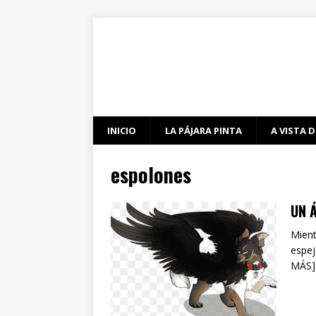
INICIO
LA PÁJARA PINTA
A VISTA D
espolones
UN 
Mient
espej
MÁS]