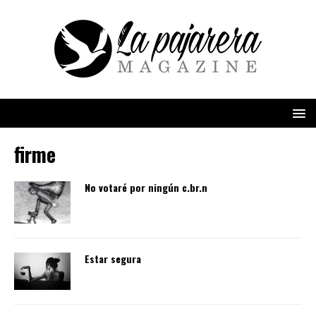
firme
No votaré por ningún c.br.n
Estar segura