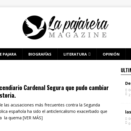
E PAJARA
BIOGRAFÍAS
LITERATURA
OPINIÓN
ULTI
De
ncendiario Cardenal Segura que pudo cambiar
0
istoria.
2
e las acusaciones más frecuentes contra la Segunda
lica española ha sido el anticlericalismo exacerbado que
la
 a la quema [VER MÁS]
0
0