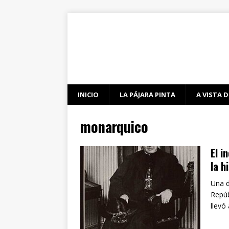
INICIO
LA PÁJARA PINTA
A VISTA D
monarquico
El i
la h
Una d
Repúb
llevó