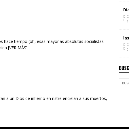
Dí
0
1
la
os hace tiempo (oh, esas mayorías absolutas socialistas
0
bida [VER MÁS]
0
BUSC
an a un Dios de infierno en ristre encielan a sus muertos,