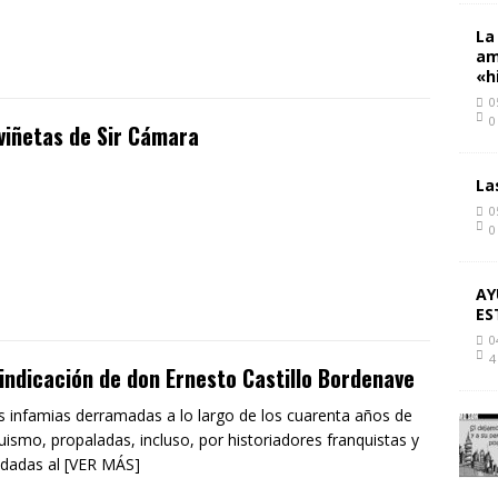
La
am
«h
0
0
viñetas de Sir Cámara
La
0
0
AY
ES
0
4
indicación de don Ernesto Castillo Bordenave
s infamias derramadas a lo largo de los cuarenta años de
uismo, propaladas, incluso, por historiadores franquistas y
adadas al [VER MÁS]