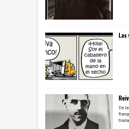
Las 
Reiv
De la
franq
trasl