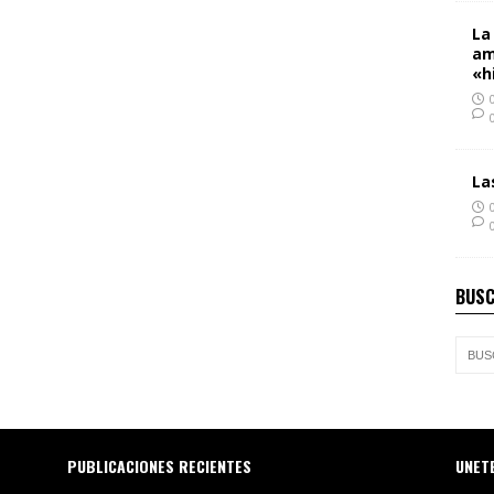
La
am
«h
La
BUSC
PUBLICACIONES RECIENTES
UNET