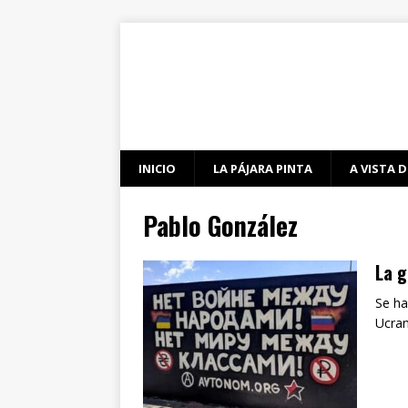
INICIO
LA PÁJARA PINTA
A VISTA D
Pablo González
La g
Se ha
Ucran