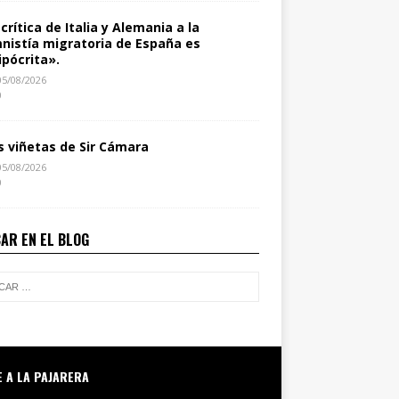
 crítica de Italia y Alemania a la
nistía migratoria de España es
ipócrita».
05/08/2026
0
s viñetas de Sir Cámara
05/08/2026
0
AR EN EL BLOG
E A LA PAJARERA