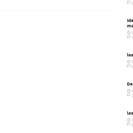
Id
ma
la
De
la