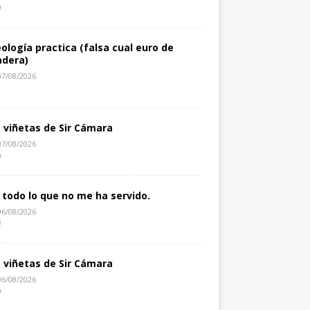
0
eología practica (falsa cual euro de
dera)
07/08/2026
1
s viñetas de Sir Cámara
07/08/2026
0
 todo lo que no me ha servido.
06/08/2026
2
s viñetas de Sir Cámara
06/08/2026
0