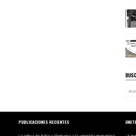
BUSC
PUBLICACIONES RECIENTES
UNET
La crítica de Italia y Alemania a la amnistía migratoria
¿A qu