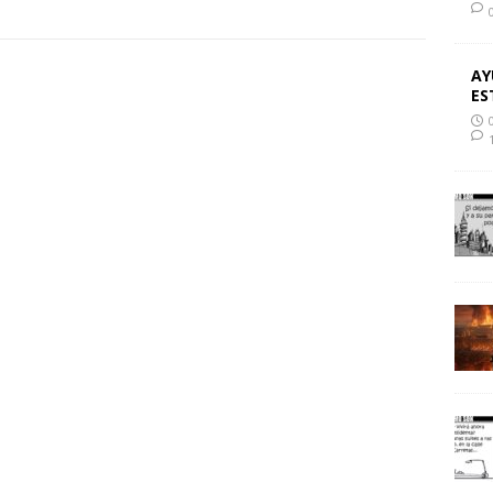
AY
ES