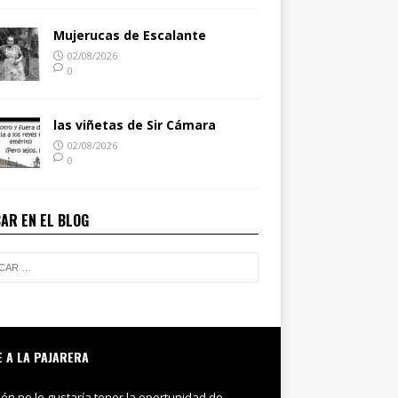
Mujerucas de Escalante
02/08/2026
0
las viñetas de Sir Cámara
02/08/2026
0
AR EN EL BLOG
E A LA PAJARERA
ién no le gustaría tener la oportunidad de