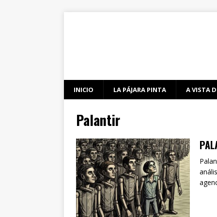
INICIO
LA PÁJARA PINTA
A VISTA D
Palantir
PAL
Palan
análi
agenc