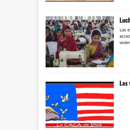
Luch
Las e
acced
viole
Las 