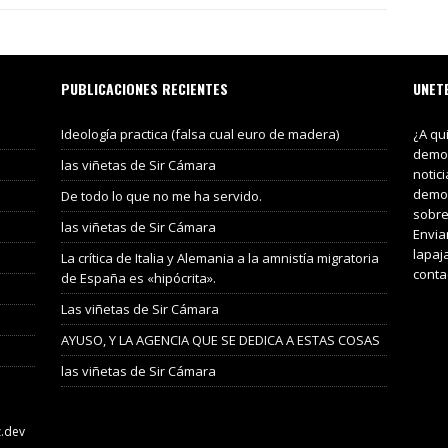
PUBLICACIONES RECIENTES
UNET
Ideología practica (falsa cual euro de madera)
¿A qu
demos
las viñetas de Sir Cámara
notic
demos
De todo lo que no me ha servido.
sobre
las viñetas de Sir Cámara
Envia
lapaj
La crítica de Italia y Alemania a la amnistía migratoria
conta
de España es «hipócrita».
Las viñetas de Sir Cámara
AYUSO, Y LA AGENCIA QUE SE DEDICA A ESTAS COSAS
las viñetas de Sir Cámara
z.dev