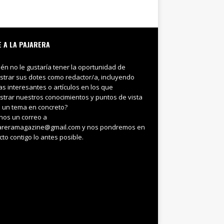
E A LA PAJARERA
ién no le gustaría tener la oportunidad de
trar sus dotes como redactor/a, incluyendo
ias interesantes o artículos en los que
trar nuestros conocimientos y puntos de vista
 un tema en concreto?
nos un correo a
areramagazine@gmail.com y nos pondremos en
cto contigo lo antes posible.