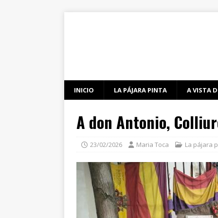
INICIO
LA PÁJARA PINTA
A VISTA D
A don Antonio, Colliur
23/02/2026
Maria Toca
La pájara p