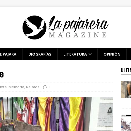
E PAJARA
BIOGRAFÍAS
LITERATURA
OPINIÓN
e
ULTI
inta
,
Memoria
,
Relatos
1