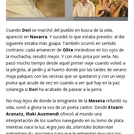
Cuando
Dori
se marchó del pueblo en busca de la vida,
apareció en
Navarra
. Y sucedió lo que estaba previsto: al día
siguiente estaba más guapa. También ocurrió en sentido
contrario: cada amanecer de
Olite
mirándose en los ojos de
la muchacha, resultó mejor. Y con más prisa por verla. No
pasó mucho tiempo desde aquel primer viaje cuando volvió a
la pérgola, al jardín y al huerto donde por las tardes de verano
maja paliques con las vecinas que se quedaron y con un viejo
poeta que acude de vez en cuando a ver qué hay en la paz
solariega si
Dori
ha acabado de pasear a la perra.
No muy lejos de donde la emigrante de la
Meseta
refundó su
vida, sonó a gloria la voz de un poeta cantor. Desde
Etxarri
Aranatz, Iñaki Auzmendi
ofreció al mundo una
interpretación de los sueños navegando en su lomo de plata
mientras nace la luz.
Argia jaio da, zilarrezko bizkarrean
nabigatzen du
, proclama para que le entiendan muy rico los