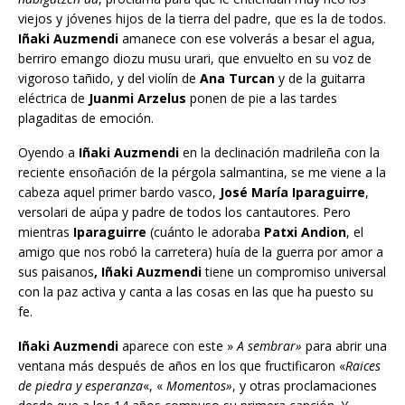
viejos y jóvenes hijos de la tierra del padre, que es la de todos.
Iñaki Auzmendi
amanece con ese volverás a besar el agua,
berriro emango diozu musu urari, que envuelto en su voz de
vigoroso tañido, y del violín de
Ana Turcan
y de la guitarra
eléctrica de
Juanmi Arzelus
ponen de pie a las tardes
plagaditas de emoción.
Oyendo a
Iñaki Auzmendi
en la declinación madrileña con la
reciente ensoñación de la pérgola salmantina, se me viene a la
cabeza aquel primer bardo vasco,
José María Iparaguirre
,
versolari de aúpa y padre de todos los cantautores. Pero
mientras
Iparaguirre
(cuánto le adoraba
Patxi Andion
, el
amigo que nos robó la carretera) huía de la guerra por amor a
sus paisanos
, Iñaki Auzmendi
tiene un compromiso universal
con la paz activa y canta a las cosas en las que ha puesto su
fe.
Iñaki Auzmendi
aparece con este »
A sembrar»
para abrir una
ventana más después de años en los que fructificaron «
Raices
de piedra y esperanza
«, «
Momentos»
, y otras proclamaciones