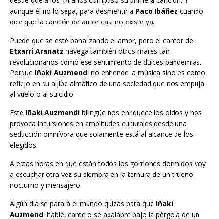
desde que a los 14 años compuso su primera canción. Y
aunque él no lo sepa, para desmentir a
Paco Ibáñez
cuando
dice que la canción de autor casi no existe ya.
Puede que se esté banalizando el amor, pero el cantor de
Etxarri Aranatz
navega también otros mares tan
revolucionarios como ese sentimiento de dulces pandemias.
Porque
Iñaki Auzmendi
no entiende la música sino es como
reflejo en su aljibe almático de una sociedad que nos empuja
al vuelo o al suicidio.
Este
Iñaki Auzmendi
bilingüe nos enriquece los oídos y nos
provoca incursiones en amplitudes culturales desde una
seducción omnívora que solamente está al alcance de los
elegidos.
A estas horas en que están todos los gorriones dormidos voy
a escuchar otra vez su siembra en la ternura de un trueno
nocturno y mensajero.
Algún día se parará el mundo quizás para que
Iñaki
Auzmendi
hable, cante o se apalabre bajo la pérgola de un