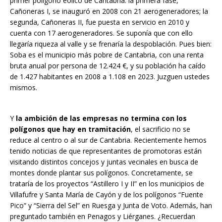
primer polígono eólico de Cantabria: la primera fase,
Cañoneras I, se inauguró en 2008 con 21 aerogeneradores; la
segunda, Cañoneras II, fue puesta en servicio en 2010 y
cuenta con 17 aerogeneradores. Se suponía que con ello
llegaría riqueza al valle y se frenaría la despoblación. Pues bien:
Soba es el municipio más pobre de Cantabria, con una renta
bruta anual por persona de 12.424 €, y su población ha caído
de 1.427 habitantes en 2008 a 1.108 en 2023. Juzguen ustedes
mismos.
Y
la ambición de las empresas no termina con los
polígonos que hay en tramitación
, el sacrificio no se
reduce al centro o al sur de Cantabria. Recientemente hemos
tenido noticias de que representantes de promotoras están
visitando distintos concejos y juntas vecinales en busca de
montes donde plantar sus polígonos. Concretamente, se
trataría de los proyectos “Astillero I y II” en los municipios de
Villafufre y Santa María de Cayón y de los polígonos “Fuente
Pico” y “Sierra del Sel” en Ruesga y Junta de Voto. Además, han
preguntado también en Penagos y Liérganes. ¿Recuerdan