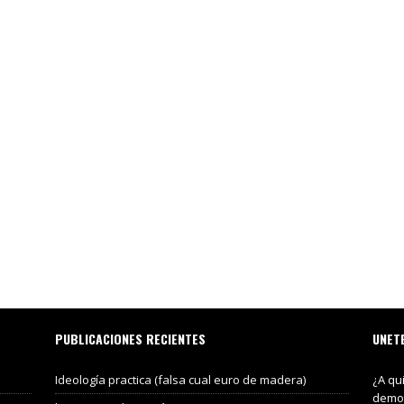
PUBLICACIONES RECIENTES
UNET
Ideología practica (falsa cual euro de madera)
¿A qu
demos