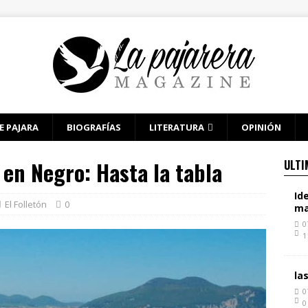
E PAJARA
BIOGRAFÍAS
LITERATURA
OPINIÓN
 en Negro: Hasta la tabla
ULTI
Id
El Folletón
0
ma
0
1
la
0
0