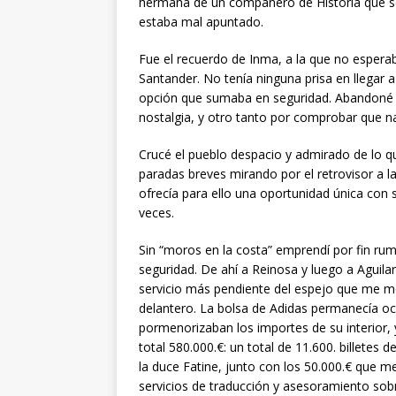
hermana de un compañero de Historia que se 
estaba mal apuntado.
Fue el recuerdo de Inma, a la que no esperaba
Santander. No tenía ninguna prisa en llegar a
opción que sumaba en seguridad. Abandoné l
nostalgia, y otro tanto por comprobar que n
Crucé el pueblo despacio y admirado de lo qu
paradas breves mirando por el retrovisor a l
ofrecía para ello una oportunidad única con 
veces.
Sin “moros en la costa” emprendí por fin rumb
seguridad. De ahí a Reinosa y luego a Aguil
servicio más pendiente del espejo que me mos
delantero. La bolsa de Adidas permanecía ocu
pormenorizaban los importes de su interior,
total 580.000.€: un total de 11.600. billetes 
la duce Fatine, junto con los 50.000.€ que me
servicios de traducción y asesoramiento sob