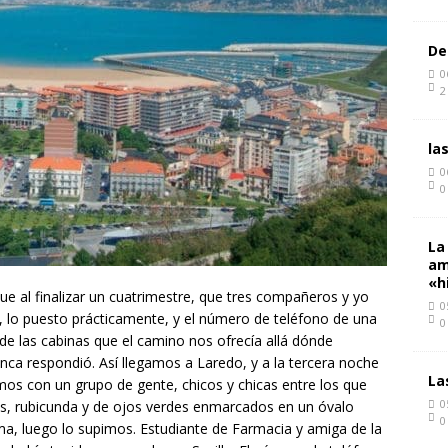
De
0
2
la
0
0
La
am
«h
e al finalizar un cuatrimestre, que tres compañeros y yo
0
, lo puesto prácticamente, y el número de teléfono de una
0
de las cabinas que el camino nos ofrecía allá dónde
nca respondió. Así llegamos a Laredo, y a la tercera noche
La
os con un grupo de gente, chicos y chicas entre los que
0
s, rubicunda y de ojos verdes enmarcados en un óvalo
0
a, luego lo supimos. Estudiante de Farmacia y amiga de la