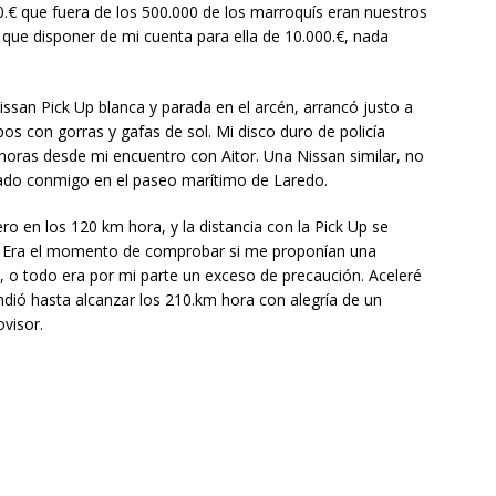
00.€ que fuera de los 500.000 de los marroquís eran nuestros
ue disponer de mi cuenta para ella de 10.000.€, nada
Nissan Pick Up blanca y parada en el arcén, arrancó justo a
ipos con gorras y gafas de sol. Mi disco duro de policía
oras desde mi encuentro con Aitor. Una Nissan similar, no
uzado conmigo en el paseo marítimo de Laredo.
ero en los 120 km hora, y la distancia con la Pick Up se
 Era el momento de comprobar si me proponían una
, o todo era por mi parte un exceso de precaución. Aceleré
ondió hasta alcanzar los 210.km hora con alegría de un
ovisor.