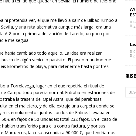
había tenido que quedar en Sevilla. El número de teléfono
AY
ES
 ni pretendía ver, el que me llevó a salir de Bilbao rumbo a
0
 Sevilla, y una ruta alternativa aunque más larga, era una
4
a A-8 por la primera desviación de Laredo, un poco por
adie me seguía.
la
0
e había cambiado todo aquello. La idea era realizar
0
a busca de algún vehículo parásito. El paseo marítimo me
seis kilómetros de playa, para detenerme hasta por tres
BUSC
o a Torrelavega, lugar en el que repetiría el ritual de
ar de Campo todo parecía normal. Entraba en estaciones de
traba la trasera del Opel Astra, que del parabrisas
lta en el maletero, y de ella extraje una carpeta donde se
 y mis emolumentos juntos con los de Fatine. Llevaba en
de 50.€ en fajos de 50 unidades; total 232 fajos. En el caso de
 habían transferido para ella contra factura, y por sus
re Marruecos, la cosa ascendía a 90.000.€, que tendríamos