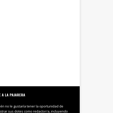
E A LA PAJARERA
ién no le gustaría tener la oportunidad de
trar sus dotes como redactor/a, incluyendo