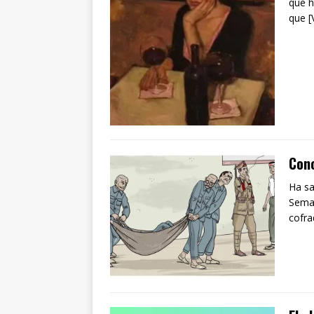
que h
que 
Con
Ha sa
Seman
cofra