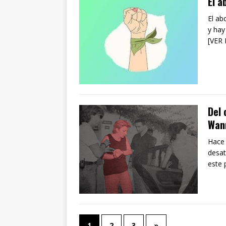
El 
El ab
y hay
[VER
Del 
Wan
Hace 
desat
este 
1
2
3
»