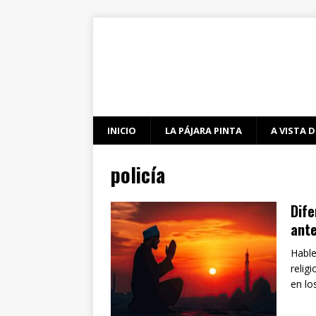
INICIO
LA PÁJARA PINTA
A VISTA D
policía
Dife
ante
Hable
relig
en lo