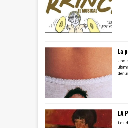
La p
Uno d
últim
denu
LA 
Los d