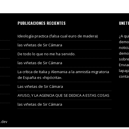
PUBLICACIONES RECIENTES
UNET
Ideología practica (falsa cual euro de madera)
¿A qu
demos
las viñetas de Sir Cámara
notic
demos
De todo lo que no me ha servido.
sobre
las viñetas de Sir Cámara
Envia
lapaj
La crítica de Italia y Alemania a la amnistía migratoria
conta
de España es «hipócrita».
Las viñetas de Sir Cámara
AYUSO, Y LA AGENCIA QUE SE DEDICA A ESTAS COSAS
las viñetas de Sir Cámara
z.dev