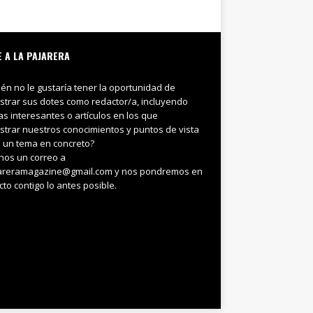
E A LA PAJARERA
ién no le gustaría tener la oportunidad de
trar sus dotes como redactor/a, incluyendo
ias interesantes o artículos en los que
trar nuestros conocimientos y puntos de vista
 un tema en concreto?
nos un correo a
areramagazine@gmail.com y nos pondremos en
cto contigo lo antes posible.