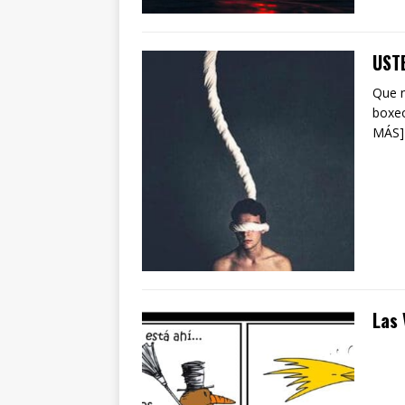
UST
Que n
boxeo
MÁS]
Las 