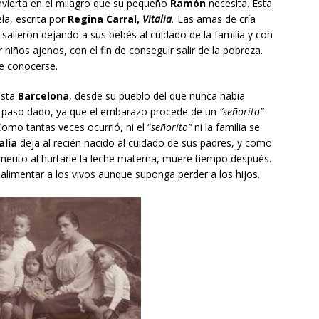
vierta en el milagro que su pequeño
Ramón
necesita. Esta
ela, escrita por
Regina Carral,
Vitalia
.
Las amas de cría
alieron dejando a sus bebés al cuidado de la familia y con
iños ajenos, con el fin de conseguir salir de la pobreza.
ce conocerse.
asta
Barcelona
, desde su pueblo del que nunca había
mal paso dado, ya que el embarazo procede de un
“señorito”
omo tantas veces ocurrió, ni el “
señorito”
ni la familia se
alia
deja al recién nacido al cuidado de sus padres, y como
imento al hurtarle la leche materna, muere tiempo después.
alimentar a los vivos aunque suponga perder a los hijos.