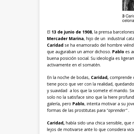
El
13 de junio de 1908
, la prensa barcelone
Mercader Marina
, hijo de un industrial ca
Caridad
se ha enamorado del hombre viéndo
que auguraban un amor dichoso.
Pablo
es a
buena posición social. Su ideología es ligera
activamente en el somatén.
En la noche de bodas,
Caridad,
comprende qu
tiene poco que ver con la realidad, quedando
y suavidad a los que la somete el marido. S
solo no la satisface sino que la hiere profu
galería, pero
Pablo
, intenta motivar a su jo
formas de las prostitutas para “
aprender”
.
Caridad,
había sido una chica sensible, que
lejos de motivarse ante lo que considera vici