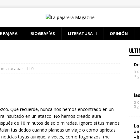
E PAJARA
BIOGRAFÍAS
LITERATURA
OPINIÓN
ULTI
De
unca acabar
0
0
2
la
0
0
onozco. Que recuerde, nunca nos hemos encontrado en un
iera insultado en un atasco. No hemos creado aura
espués de 10 minutos de solo miradas. Ignoro si tus manos
La
ñalan tus dedos cuando planeas un viaje o como aprietas
am
 noticias tuyas aunque, a veces, como fogonazos, me
«h