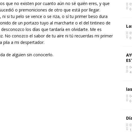
s que no existen por cuanto aún no sé quién eres, y que
0
0
ucedió o premoniciones de otro que está por llegar.
i si tu pelo se vence o se riza, o sí tu primer beso dura
nido de un portazo tuyo al marcharte o el del tintineo de
La
 desconozco los días que tardaría en olvidarte. Me es
0
uz. No conozco el sabor de tu aire ni tú recuerdas mi primer
0
 la pila a mi despertador.
ida de alguien sin conocerlo.
AY
ES
0
4
la
0
0
Dí
0
1