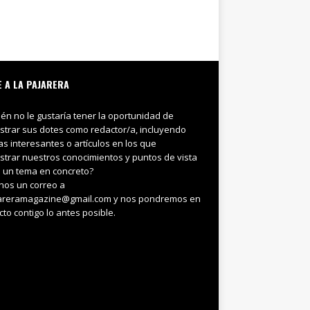
E A LA PAJARERA
ién no le gustaría tener la oportunidad de
trar sus dotes como redactor/a, incluyendo
ias interesantes o artículos en los que
trar nuestros conocimientos y puntos de vista
 un tema en concreto?
nos un correo a
areramagazine@gmail.com y nos pondremos en
cto contigo lo antes posible.