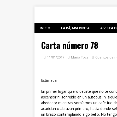
INICIO
LA PÁJARA PINTA
A VISTA D
Carta número 78
11/01/2017
Maria Toca
Cuentos de n
Estimada:
En primer lugar quiero decirte que no te c
ascensor ni sonreído en un autobús, ni siqu
alrededor mientras sorbíamos un café frio d
acarician o abrazan primero, hacia donde se
un brazo contemplando algo bello. No tengo