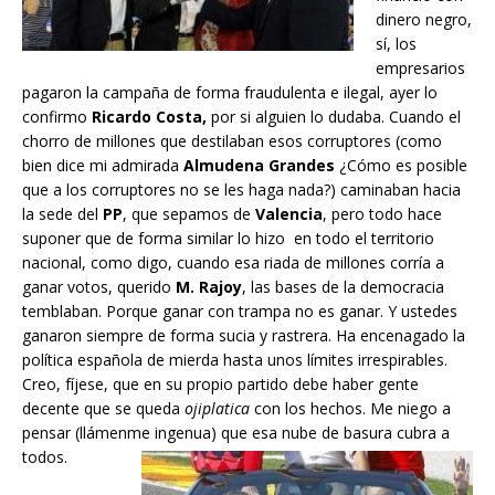
dinero negro,
sí, los
empresarios
pagaron la campaña de forma fraudulenta e ilegal, ayer lo
confirmo
Ricardo Costa,
por si alguien lo dudaba. Cuando el
chorro de millones que destilaban esos corruptores (como
bien dice mi admirada
Almudena Grandes
¿Cómo es posible
que a los corruptores no se les haga nada?) caminaban hacia
la sede del
PP
, que sepamos de
Valencia
, pero todo hace
suponer que de forma similar lo hizo en todo el territorio
nacional, como digo, cuando esa riada de millones corría a
ganar votos, querido
M. Rajoy
, las bases de la democracia
temblaban. Porque ganar con trampa no es ganar. Y ustedes
ganaron siempre de forma sucia y rastrera. Ha encenagado la
política española de mierda hasta unos límites irrespirables.
Creo, fíjese, que en su propio partido debe haber gente
decente que se queda
ojiplatica
con los hechos. Me niego a
pensar (llámenme ingenua) que esa nube de basura cubra a
todos.