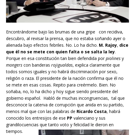
Encontrándome bajo las brumas de una gripe con recidiva,
descubro, al revisar la prensa, que no estaba soñando ayer o
alienada bajo efectos febriles. No. Lo ha dicho.
M. Rajoy
,
dice
que él no se mete con quien falta o se salta la ley
.
Porque en esa constitución tan bien defendida por
piolines
y
mongers
con banderas
rojigualdas
, explica claramente que
todos somos iguales y no habrá discriminación por sexo,
religión o raza. El presidente de la nación confirma que él no
se mete en esas cosas. Repito para creérmelo. Bien. No
soñaba, no, lo ha dicho y hoy sigue siendo presidente del
gobierno español. Habló de muchas incongruencias, tal que
desconoce la caterva de corrupción que anida en su partido,
menos mal que con las palabras de
Ricardo Costa
, habrá
conocido los entresijos de ese
PP
valenciano y sus
grandilocuencias que tanto voto y felicidad le dieron en
tiempos.