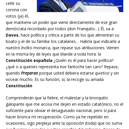
ceñir su
corona con
votos (ja) él,
que mantiene un poder que viene directamente de ese gran
demócrata recordado por todos (don Franquito…) Él, va a
Davos
, hace política y critica a parte de los que alimentan su
boato y el de su familia: los catalanes… Habría que indicarle a
nuestro ínclito monarca, que repase sus atribuciones. Vienen
en la misma ley de leyes que blande a toda hora: la
Constitución
española
¿Quién es él para hacer política?
¿qué o a quienes representa ese fantoche tan caro? Repase,
querido
Preparao
porque usted debiera estarse
quietico
y sin
vocear mucho. Es su función, sí, la recoge su amada
Constitución
Comprenderán que la fiebre, el malestar y la bronquitis
galopante que me acosa me dejen en estado catatónico, no el
suficiente para obviar el desaguisado nacional, pero sí para
hacer bronca mi recuperación. Como ya he repetido en
ocasiones, sigo perpleja ante la oposición (toda) que no suma