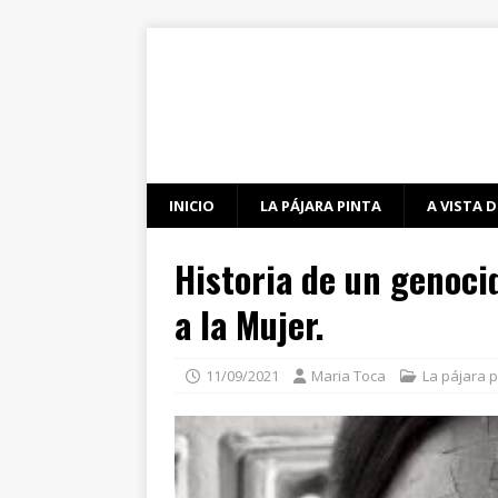
INICIO
LA PÁJARA PINTA
A VISTA D
Historia de un genoci
a la Mujer.
11/09/2021
Maria Toca
La pájara p