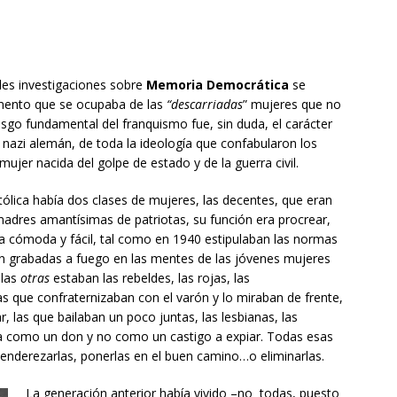
les investigaciones sobre
Memoria Democrática
se
amento que se ocupaba de las
“descarriadas
” mujeres que no
esgo fundamental del franquismo fue, sin duda, el carácter
al nazi alemán, de toda la ideología que confabularon los
mujer nacida del golpe de estado y de la guerra civil.
tólica había dos clases de mujeres, las decentes, que eran
madres amantísimas de patriotas, su función era procrear,
ida cómoda y fácil, tal como en 1940 estipulaban las normas
n grabadas a fuego en las mentes de las jóvenes mujeres
 las
otras
estaban las rebeldes, las rojas, las
las que confraternizaban con el varón y lo miraban de frente,
r, las que bailaban un poco juntas, las lesbianas, las
vida como un don y no como un castigo a expiar. Todas esas
 enderezarlas, ponerlas en el buen camino…o eliminarlas.
La generación anterior había vivido –no todas, puesto