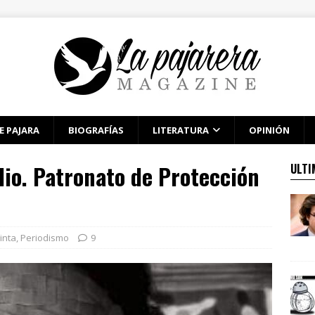
E PAJARA
BIOGRAFÍAS
LITERATURA
OPINIÓN
dio. Patronato de Protección
ULTI
inta
,
Periodismo
9