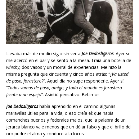
Llevaba más de medio siglo sin ver a
Joe Dedosligeros
. Ayer se
me acercó en el bar y se sentó a la mesa. Traía una botella de
whishy
, dos vasos y un morral de experiencias. Me hizo la
misma pregunta que cincuenta y cinco años atrás:
“¿Va usted
de paso, forastero?
”. Aquel día no supe responderle. Ayer sí:
“
Todos vamos de paso, amigo, y todo el mundo es forastero
frente a un espejo
”. Asintió pensativo. Bebimos.
Joe Dedosligeros
había aprendido en el camino algunas
maravillas útiles para la vida, o eso creía él: que había
comanches buenos y federales malos, que la palabra de un
jerarca blanco vale menos que un dólar falso y que el brillo del
oro pudre el alma y conduce a la locura.