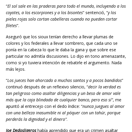
“
El sol sale en las praderas para todo el mundo, incluyendo a los
coyotes, a los escorpiones y a los bisontes
” sentenció, “
y los
pieles rojas solo cortan cabelleras cuando no pueden cortar
filetes
”.
Aseguró que los sioux tenían derecho a llevar plumas de
colores y los federales a llevar sombrero, que cada uno se
ponía en la cabeza lo que le daba la gana y que sobre ese
particular no admitía discusiones. Lo dijo en tono amenazante,
como si yo tuviera intención de rebatirle el argumento. Nada
más lejos.
“
Los jueces han ahorcado a muchos santos y a pocos bandidos
”
continuó después de un reflexivo silencio, “
decir la verdad es
tan peligroso como asaltar diligencias y un beso de amor vale
más que la caja blindada de cualquier banco, pero eso sí”
, me
apuntó al entrecejo con el dedo índice: “
nunca juegues al amor
con una belleza inasumible ni al póquer con un tahúr, porque
perderás la dignidad y el dinero”
.
Joe Dedosligeros
había aprendido que era un crimen asaltar