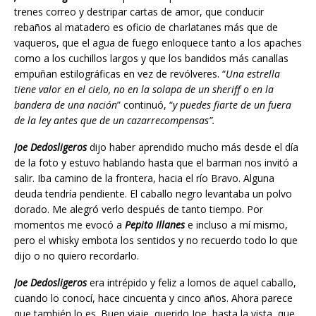
trenes correo y destripar cartas de amor, que conducir
rebaños al matadero es oficio de charlatanes más que de
vaqueros, que el agua de fuego enloquece tanto a los apaches
como a los cuchillos largos y que los bandidos más canallas
empuñan estilográficas en vez de revólveres. “
Una estrella
tiene valor en el cielo, no en la solapa de un sheriff o en la
bandera de una nación
” continuó, “
y puedes fiarte de un fuera
de la ley antes que de un cazarrecompensas”.
Joe Dedosligeros
dijo haber aprendido mucho más desde el día
de la foto y estuvo hablando hasta que el barman nos invitó a
salir. Iba camino de la frontera, hacia el río Bravo. Alguna
deuda tendría pendiente. El caballo negro levantaba un polvo
dorado. Me alegró verlo después de tanto tiempo. Por
momentos me evocó a
Pepito Illanes
e incluso a mí mismo,
pero el whisky embota los sentidos y no recuerdo todo lo que
dijo o no quiero recordarlo.
Joe Dedosligeros
era intrépido y feliz a lomos de aquel caballo,
cuando lo conocí, hace cincuenta y cinco años. Ahora parece
que también lo es. Buen viaje, querido Joe, hasta la vista, que