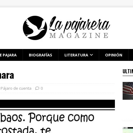
E PAJARA
BIOGRAFÍAS
LITERATURA
OPINIÓN
mara
ULTI
Pájaro de cuenta
0