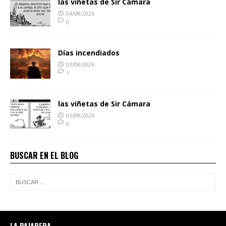
las viñetas de Sir Cámara
04/08/2026
0
Días incendiados
03/08/2026
1
las viñetas de Sir Cámara
03/08/2026
0
BUSCAR EN EL BLOG
LA PAJARERA