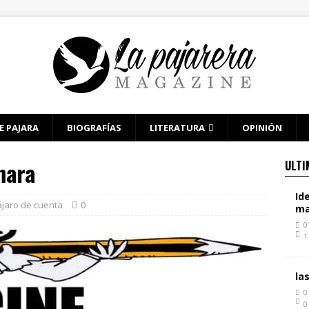
E PAJARA
BIOGRAFÍAS
LITERATURA
OPINIÓN
mara
ULTI
Id
jaro de cuenta
0
ma
0
1
la
0
0