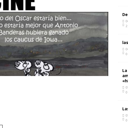
De
0
2
la
0
0
La
am
«h
0
0
La
0
0