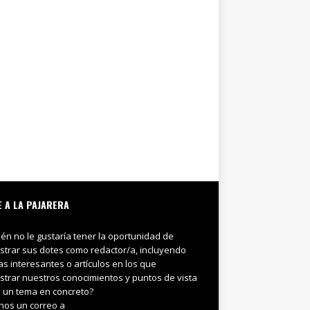
E A LA PAJARERA
ién no le gustaría tener la oportunidad de
trar sus dotes como redactor/a, incluyendo
ias interesantes o artículos en los que
trar nuestros conocimientos y puntos de vista
 un tema en concreto?
nos un correo a