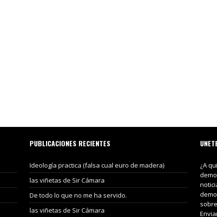
PUBLICACIONES RECIENTES
UNET
Ideología practica (falsa cual euro de madera)
¿A qu
demos
las viñetas de Sir Cámara
notic
demos
De todo lo que no me ha servido.
sobre
las viñetas de Sir Cámara
Envia