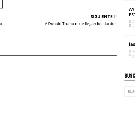
AY
ES
SIGUIENTE
0
do
A Donald Trump no le llegan los dardos
4
la
0
0
BUSC