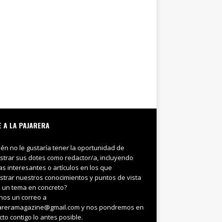
E A LA PAJARERA
ién no le gustaría tener la oportunidad de
trar sus dotes como redactor/a, incluyendo
ias interesantes o artículos en los que
trar nuestros conocimientos y puntos de vista
 un tema en concreto?
nos un correo a
areramagazine@gmail.com y nos pondremos en
cto contigo lo antes posible.