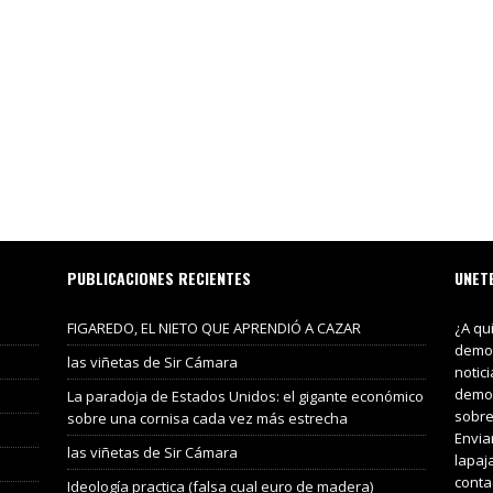
PUBLICACIONES RECIENTES
UNET
FIGAREDO, EL NIETO QUE APRENDIÓ A CAZAR
¿A qu
demos
las viñetas de Sir Cámara
notic
demos
La paradoja de Estados Unidos: el gigante económico
sobre
sobre una cornisa cada vez más estrecha
Envia
las viñetas de Sir Cámara
lapaj
conta
Ideología practica (falsa cual euro de madera)