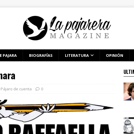
E PAJARA
BIOGRAFÍAS
LITERATURA
OPINIÓN
mara
ULTI
Pájaro de cuenta
0