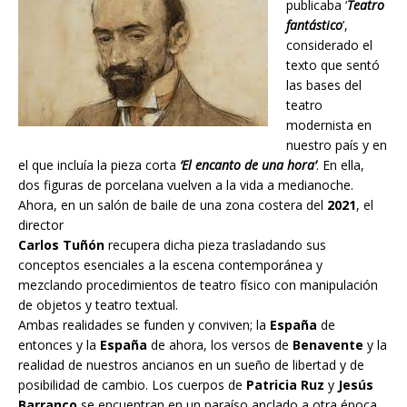
publicaba ‘
Teatro
fantástico
’,
considerado el
texto que sentó
las bases del
teatro
modernista en
nuestro país y en
el que incluía la pieza corta
‘El encanto de una hora’
. En ella,
dos figuras de porcelana vuelven a la vida a medianoche.
Ahora, en un salón de baile de una zona costera del
2021
, el
director
Carlos Tuñón
recupera dicha pieza trasladando sus
conceptos esenciales a la escena contemporánea y
mezclando procedimientos de teatro físico con manipulación
de objetos y teatro textual.
Ambas realidades se funden y conviven; la
España
de
entonces y la
España
de ahora, los versos de
Benavente
y la
realidad de nuestros ancianos en un sueño de libertad y de
posibilidad de cambio. Los cuerpos de
Patricia Ruz
y
Jesús
Barranco
se encuentran en un paraíso anclado a otra época