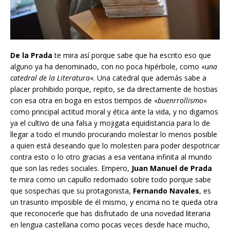
De la Prada
te mira así porque sabe que ha escrito eso que
alguno ya ha denominado, con no poca hipérbole, como «u
na
catedral de la Literatura
«. Una catedral que además sabe a
placer prohibido porque, repito, se da directamente de hostias
con esa otra en boga en estos tiempos de «
buenrrollismo
»
como principal actitud moral y ética ante la vida, y no digamos
ya el cultivo de una falsa y mojigata equidistancia para lo de
llegar a todo el mundo procurando molestar lo menos posible
a quien está deseando que lo molesten para poder despotricar
contra esto o lo otro gracias a esa ventana infinita al mundo
que son las redes sociales. Empero,
Juan Manuel de Prada
te mira como un capullo redomado sobre todo porque sabe
que sospechas que su protagonista,
Fernando Navales
, es
un trasunto imposible de él mismo, y encima no te queda otra
que reconocerle que has disfrutado de una novedad literaria
en lengua castellana como pocas veces desde hace mucho,