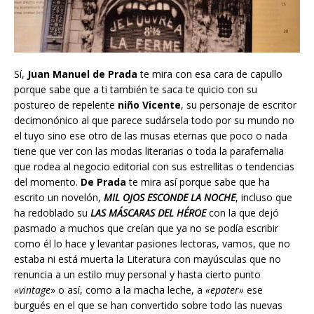
Sí,
Juan Manuel de Prada
te mira con esa cara de capullo
porque sabe que a ti también te saca te quicio con su
postureo de repelente
niño Vicente
, su personaje de escritor
decimonónico al que parece sudársela todo por su mundo no
el tuyo sino ese otro de las musas eternas que poco o nada
tiene que ver con las modas literarias o toda la parafernalia
que rodea al negocio editorial con sus estrellitas o tendencias
del momento.
De Prada
te mira así porque sabe que ha
escrito un novelón,
MIL OJOS ESCONDE LA NOCHE
, incluso que
ha redoblado su
LAS MÁSCARAS DEL HÉROE
con la que dejó
pasmado a muchos que creían que ya no se podía escribir
como él lo hace y levantar pasiones lectoras, vamos, que no
estaba ni está muerta la Literatura con mayúsculas que no
renuncia a un estilo muy personal y hasta cierto punto
«vintage
» o así, como a la macha leche, a
«epater»
ese
burgués en el que se han convertido sobre todo las nuevas