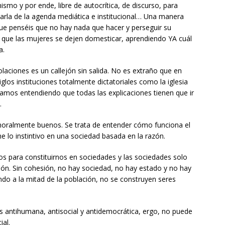
ismo y por ende, libre de autocrítica, de discurso, para
inarla de la agenda mediática e institucional… Una manera
ue penséis que no hay nada que hacer y perseguir su
o y que las mujeres se dejen domesticar, aprendiendo YA cuál
a.
laciones es un callejón sin salida. No es extraño que en
los instituciones totalmente dictatoriales como la iglesia
amos entendiendo que todas las explicaciones tienen que ir
.
moralmente buenos. Se trata de entender cómo funciona el
ne lo instintivo en una sociedad basada en la razón.
 para constituirnos en sociedades y las sociedades solo
sión. Sin cohesión, no hay sociedad, no hay estado y no hay
do a la mitad de la población, no se construyen seres
s antihumana, antisocial y antidemocrática, ergo, no puede
ial.