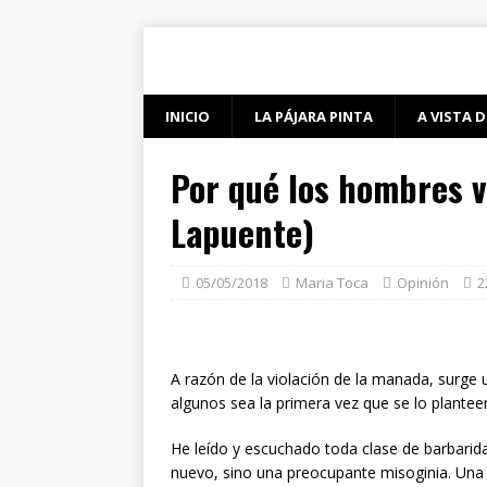
INICIO
LA PÁJARA PINTA
A VISTA D
Por qué los hombres v
Lapuente)
05/05/2018
Maria Toca
Opinión
2
A razón de la violación de la manada, surge
algunos sea la primera vez que se lo planteen
He leído y escuchado toda clase de barbari
nuevo, sino una preocupante misoginia. Una 