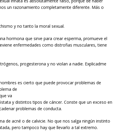
exual innata es absolutamente falso, porque de haber
amos un razonamiento completamente diferente. Más o
ismo y no tanto la moral sexual.
 una hormona que sirve para crear esperma, promueve el
reviene enfermedades como distrofias musculares, tiene
trógenos, progesterona y no violan a nadie. Explicadme
 hombres es cierto que puede provocar problemas de
oblema de
que va
tata y distintos tipos de cáncer. Conste que un exceso en
ncadenar problemas de conducta.
 de acné o de calvicie. No que nos salga ningún instinto
utada, pero tampoco hay que llevarlo a tal extremo.