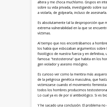
altera y me choca muchísimo. Grupos en inte
sobre su vida privada, investigando sobre su
a violarla, de golpearla, incluso de asesinarla.
Es absolutamente tal la desproporción que m
extrema vulnerabilidad en la que se encuentr
víctimas.
Al tiempo que nos encontrábamos a hombres 
los había que esbozaban argumentos sobre la 
fisiológico de nuestra fuerza y en definitiva
famosa: “testosterona” que habita en los h
gen violador y asesino misógino.
Es curioso ver como la mentira más asqueros
de la peligrosa genética masculina, que hasta
victimizarse cuando el movimiento feminista l
todos los hombres producimos testosterona,
Lo cual ya es de por sí antibiológico. Si es bi
Y he sacado una conclusión. El problema no 