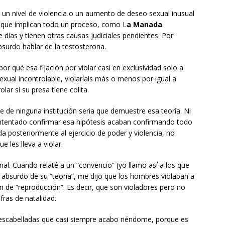
 un nivel de violencia o un aumento de deseo sexual inusual
e que implican todo un proceso, como L
a Manada
.
días y tienen otras causas judiciales pendientes. Por
bsurdo hablar de la testosterona.
or qué esa fijación por violar casi en exclusividad solo a
xual incontrolable, violaríais más o menos por igual a
ar si su presa tiene colita.
le de ninguna institución seria que demuestre esa teoría. Ni
intentado confirmar esa hipótesis acaban confirmando todo
a posteriormente al ejercicio de poder y violencia, no
 les lleva a violar.
al. Cuando relaté a un “convencio” (yo llamo así a los que
absurdo de su “teoría”, me dijo que los hombres violaban a
 de “reproducción”. Es decir, que son violadores pero no
fras de natalidad.
escabelladas que casi siempre acabo riéndome, porque es