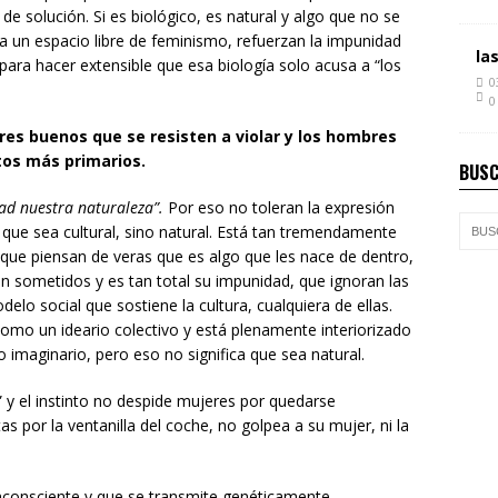
e solución. Si es biológico, es natural y algo que no se
a un espacio libre de feminismo, refuerzan la impunidad
la
s para hacer extensible que esa biología solo acusa a “los
0
0
es buenos que se resisten a violar y los hombres
ntos más primarios.
BUSC
ad nuestra naturaleza”.
Por eso no toleran la expresión
que sea cultural, sino natural. Está tan tremendamente
l que piensan de veras que es algo que les nace de dentro,
tán sometidos y es tan total su impunidad, que ignoran las
delo social que sostiene la cultura, cualquiera de ellas.
omo un ideario colectivo y está plenamente interiorizado
o imaginario, pero eso no significa que sea natural.
” y el instinto no despide mujeres por quedarse
por la ventanilla del coche, no golpea a su mujer, ni la
inconsciente y que se transmite genéticamente.