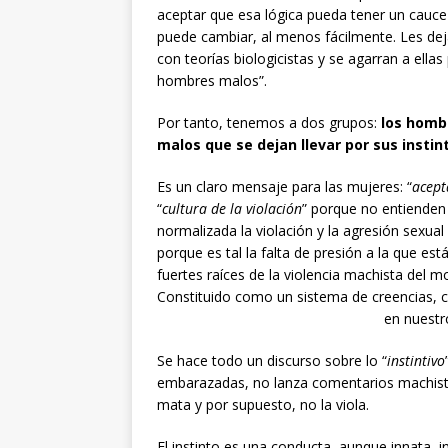
aceptar que esa lógica pueda tener un cauce d
puede cambiar, al menos fácilmente. Les dej
con teorías biologicistas y se agarran a ella
hombres malos”.
Por tanto, tenemos a dos grupos:
los hombr
malos que se dejan llevar por sus insti
Es un claro mensaje para las mujeres: “
acept
“
cultura de la violación
” porque no entienden 
normalizada la violación y la agresión sexua
porque es tal la falta de presión a la que es
fuertes raíces de la violencia machista del mo
Constituido como un sistema de creencias, c
en nuestr
Se hace todo un discurso sobre lo “
instintivo
embarazadas, no lanza comentarios machistas 
mata y por supuesto, no la viola.
El instinto es una conducta, aunque innata, 