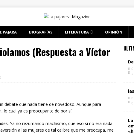
E PAJARA
BIOGRAFÍAS
LITERATURA
OPINIÓN
iolamos (Respuesta a Víctor
ULTI
De
0
2
2
la
0
0
 un debate que nada tiene de novedoso. Aunque para
, lo cual ya es preocupante de por sí.
La
dades. Ya no rezumando machismo, que eso sí no era nada
am
aversión a las mujeres de tal calibre que me preocupa, me
«h