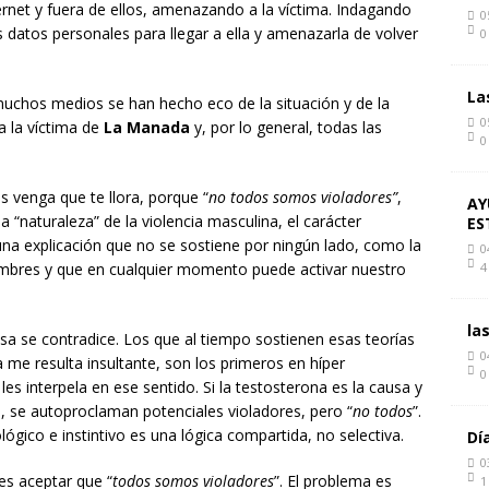
rnet y fuera de ellos, amenazando a la víctima. Indagando
0
s datos personales para llegar a ella y amenazarla de volver
0
La
uchos medios se han hecho eco de la situación y de la
0
a la víctima de
La Manada
y, por lo general, todas las
0
venga que te llora, porque “
no todos somos violadores”
,
AY
“naturaleza” de la violencia masculina, el carácter
ES
, una explicación que no se sostiene por ningún lado, como la
0
ombres y que en cualquier momento puede activar nuestro
4
la
a se contradice. Los que al tiempo sostienen esas teorías
0
 me resulta insultante, son los primeros en híper
0
es interpela en ese sentido. Si la testosterona es la causa y
 se autoproclaman potenciales violadores, pero “
no
todos
”.
ológico e instintivo es una lógica compartida, no selectiva.
Dí
0
es aceptar que “
todos somos violadores
”. El problema es
1