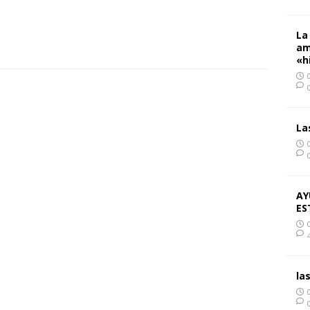
La
am
«h
La
AY
ES
la