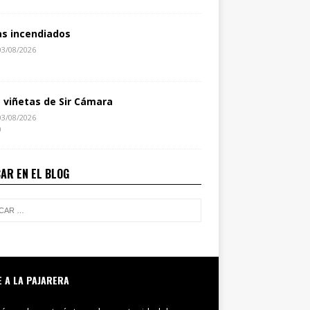
as incendiados
03/08/2026
1
s viñetas de Sir Cámara
03/08/2026
0
AR EN EL BLOG
E A LA PAJARERA