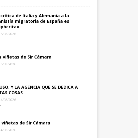
 crítica de Italia y Alemania a la
nistía migratoria de España es
ipócrita».
05/08/2026
0
s viñetas de Sir Cámara
05/08/2026
0
USO, Y LA AGENCIA QUE SE DEDICA A
TAS COSAS
04/08/2026
4
s viñetas de Sir Cámara
04/08/2026
0