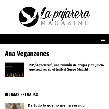
Ana Veganzones
𝐍𝐏_‘𝐀𝐪𝐮𝐞𝐥𝐚𝐫𝐫𝐞’, 𝐮𝐧𝐚 𝐫𝐞𝐮𝐧𝐢ó𝐧 𝐝𝐞 𝐛𝐫𝐮𝐣𝐚𝐬 𝐲 𝐮𝐧 𝐣𝐮𝐢𝐜𝐢𝐨
𝐪𝐮𝐞 𝐫𝐞𝐬𝐨𝐥𝐯𝐞𝐫 𝐞𝐧 𝐞𝐥 𝐟𝐞𝐬𝐭𝐢𝐯𝐚𝐥 𝐒𝐮𝐫𝐠𝐞 𝐌𝐚𝐝𝐫𝐢𝐝
ULTIMAS ENTRADAS
De todo lo que no me ha servido.