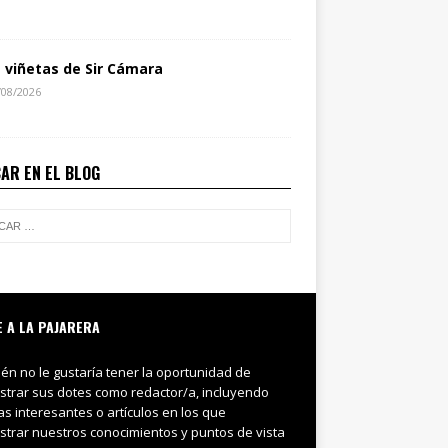
s viñetas de Sir Cámara
/08/2026
AR EN EL BLOG
E A LA PAJARERA
ién no le gustaría tener la oportunidad de
trar sus dotes como redactor/a, incluyendo
ias interesantes o artículos en los que
trar nuestros conocimientos y puntos de vista