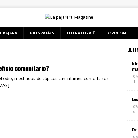
E PAJARA
BIOGRAFÍAS
LITERATURA
OPINIÓN
ULTI
Id
eficio comunitario?
ma
07
l odio, mechados de tópicos tan infames como falsos.
1
 MÁS]
la
07
0
De
06