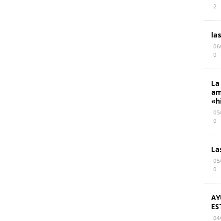
2
la
06
0
La
am
«h
05
0
La
05
0
AY
ES
04