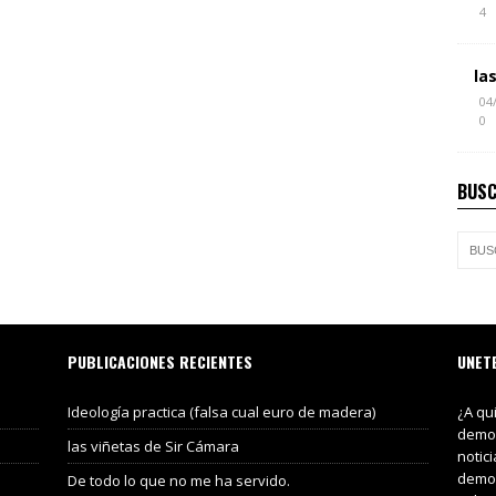
4
la
04
0
BUSC
PUBLICACIONES RECIENTES
UNET
Ideología practica (falsa cual euro de madera)
¿A qu
demos
las viñetas de Sir Cámara
notic
demos
De todo lo que no me ha servido.