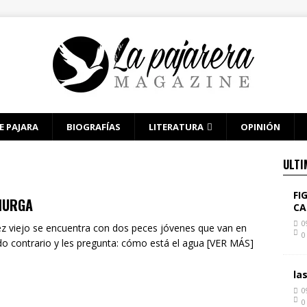
E PAJARA
BIOGRAFÍAS
LITERATURA
OPINIÓN
ULTI
FI
MURGA
CA
0
z viejo se encuentra con dos peces jóvenes que van en
0
do contrario y les pregunta: cómo está el agua [VER MÁS]
la
0
0