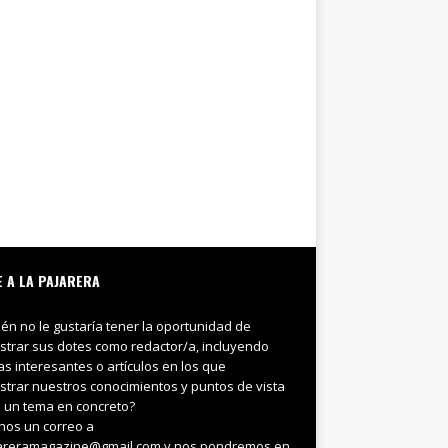
E A LA PAJARERA
ién no le gustaría tener la oportunidad de
trar sus dotes como redactor/a, incluyendo
ias interesantes o artículos en los que
trar nuestros conocimientos y puntos de vista
 un tema en concreto?
nos un correo a
areramagazine@gmail.com y nos pondremos en