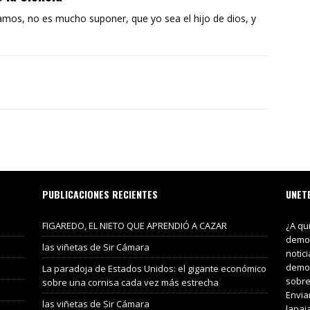
amos, no es mucho suponer, que yo sea el hijo de dios, y
PUBLICACIONES RECIENTES
UNET
FIGAREDO, EL NIETO QUE APRENDIÓ A CAZAR
¿A qu
demos
las viñetas de Sir Cámara
notic
demos
La paradoja de Estados Unidos: el gigante económico
sobre
sobre una cornisa cada vez más estrecha
Envia
las viñetas de Sir Cámara
lapaj