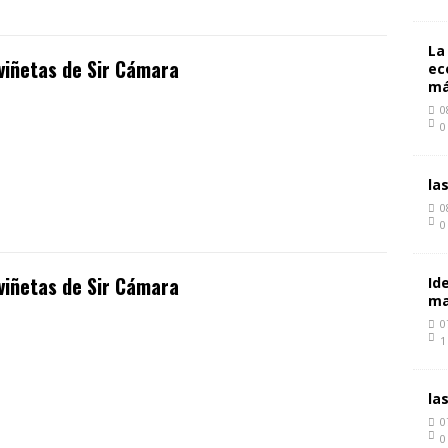
La
viñetas de Sir Cámara
ec
má
0
0
la
0
0
viñetas de Sir Cámara
Id
ma
0
1
la
0
0