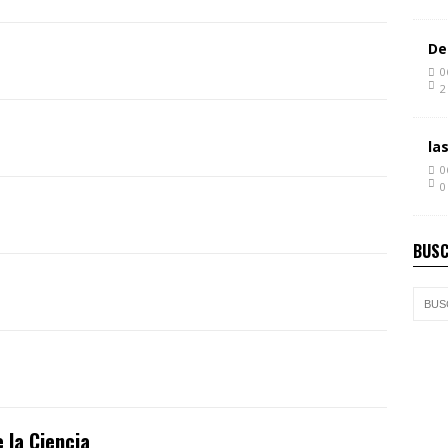
De
0
2
la
0
0
BUSC
 la Ciencia