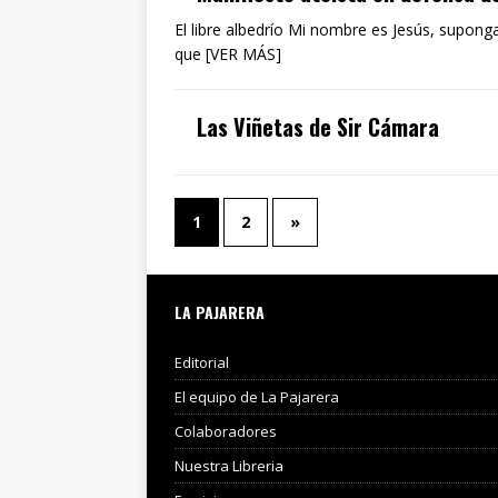
El libre albedrío Mi nombre es Jesús, supong
que [VER MÁS]
Las Viñetas de Sir Cámara
1
2
»
LA PAJARERA
Editorial
El equipo de La Pajarera
Colaboradores
Nuestra Libreria