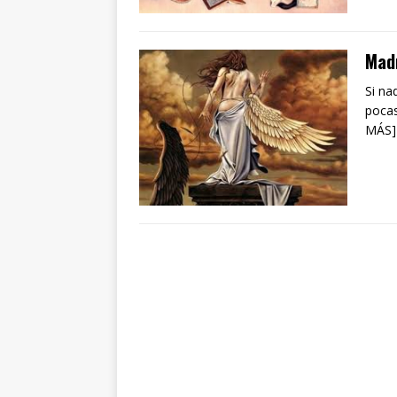
Madr
Si na
pocas
MÁS]