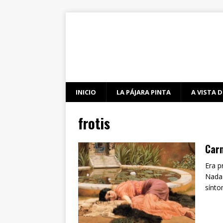
INICIO
LA PÁJARA PINTA
A VISTA D
frotis
Carm
Era p
Nada 
sínt