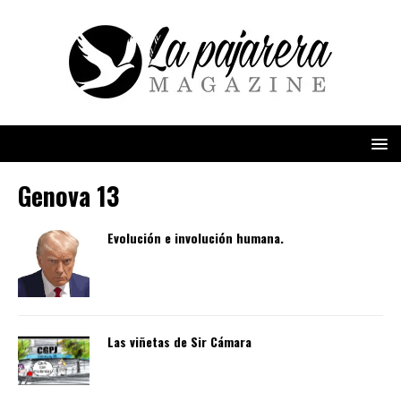
Genova 13
Evolución e involución humana.
Las viñetas de Sir Cámara