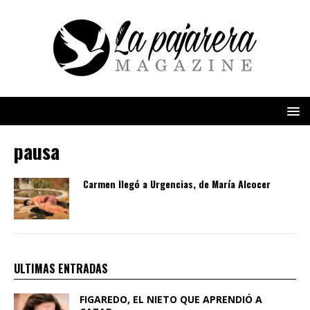
pausa
Carmen llegó a Urgencias, de María Alcocer
ULTIMAS ENTRADAS
FIGAREDO, EL NIETO QUE APRENDIÓ A