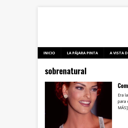
INICIO
LA PÁJARA PINTA
A VISTA D
sobrenatural
Comp
Era l
para 
MÁS]