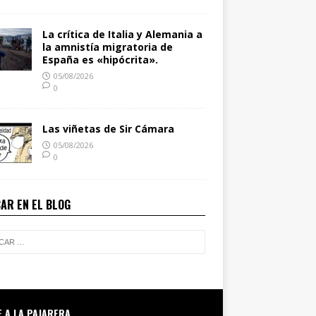
La crítica de Italia y Alemania a
la amnistía migratoria de
España es «hipócrita».
05/08/2026
0
Las viñetas de Sir Cámara
05/08/2026
0
AR EN EL BLOG
E A LA PAJARERA