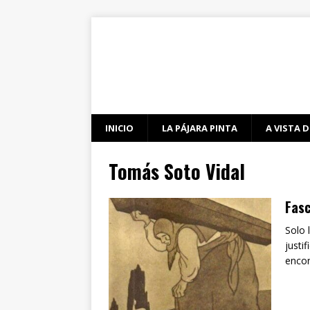
INICIO
LA PÁJARA PINTA
A VISTA D
Tomás Soto Vidal
Fasc
Solo 
justi
enco