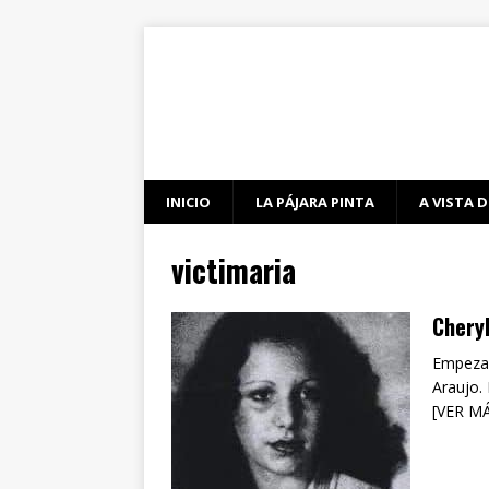
INICIO
LA PÁJARA PINTA
A VISTA D
victimaria
Cheryl
Empezare
Araujo. 
[VER M