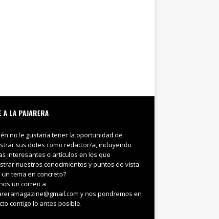
E A LA PAJARERA
ién no le gustaría tener la oportunidad de
trar sus dotes como redactor/a, incluyendo
ias interesantes o artículos en los que
trar nuestros conocimientos y puntos de vista
 un tema en concreto?
nos un correo a
areramagazine@gmail.com y nos pondremos en
cto contigo lo antes posible.