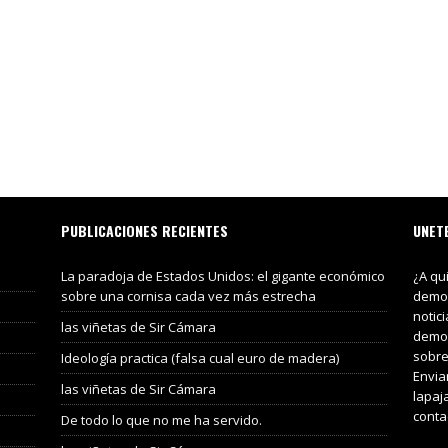
PUBLICACIONES RECIENTES
UNET
La paradoja de Estados Unidos: el gigante económico
¿A qu
sobre una cornisa cada vez más estrecha
demos
notic
las viñetas de Sir Cámara
demos
sobre
Ideología practica (falsa cual euro de madera)
Envia
las viñetas de Sir Cámara
lapaj
conta
De todo lo que no me ha servido.