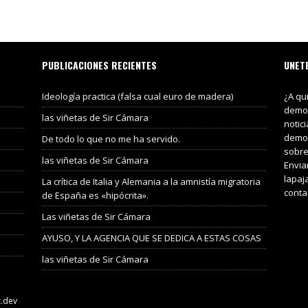
PUBLICACIONES RECIENTES
UNET
Ideología practica (falsa cual euro de madera)
¿A qu
demos
las viñetas de Sir Cámara
notic
demos
De todo lo que no me ha servido.
sobre
las viñetas de Sir Cámara
Envia
lapaj
La crítica de Italia y Alemania a la amnistía migratoria
conta
de España es «hipócrita».
Las viñetas de Sir Cámara
AYUSO, Y LA AGENCIA QUE SE DEDICA A ESTAS COSAS
las viñetas de Sir Cámara
z.dev