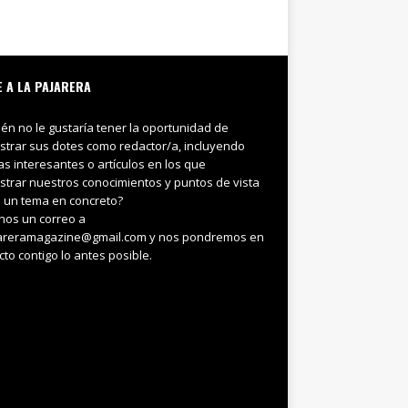
E A LA PAJARERA
ién no le gustaría tener la oportunidad de
trar sus dotes como redactor/a, incluyendo
ias interesantes o artículos en los que
trar nuestros conocimientos y puntos de vista
 un tema en concreto?
nos un correo a
areramagazine@gmail.com y nos pondremos en
cto contigo lo antes posible.