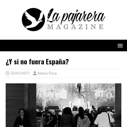
¿Y si no fuera España?
23/01/2017
Maria Toca