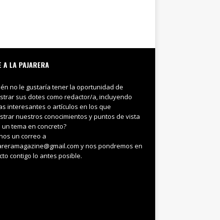
E A LA PAJARERA
ién no le gustaría tener la oportunidad de
trar sus dotes como redactor/a, incluyendo
ias interesantes o artículos en los que
trar nuestros conocimientos y puntos de vista
 un tema en concreto?
nos un correo a
areramagazine@gmail.com y nos pondremos en
cto contigo lo antes posible.