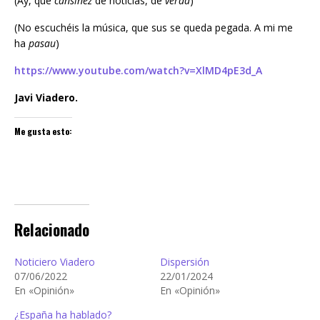
(Ay, que
cansinez
de noticias, de
verdá
)
(No escuchéis la música, que sus se queda pegada. A mi me
ha
pasau
)
https://www.youtube.com/watch?v=XlMD4pE3d_A
Javi Viadero.
Me gusta esto:
Relacionado
Noticiero Viadero
Dispersión
07/06/2022
22/01/2024
En «Opinión»
En «Opinión»
¿España ha hablado?