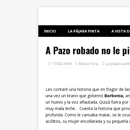
INICIO
LA PÁJARA PINTA
A VISTA D
A Pazo robado no le p
17/02/2018
Maria Toca
La pájara pin
Les contaré una historia que en fragor de la
una vez un tirano que gobernó
Borbonia,
an
un huevo y la voz aflautada. Quizá fuera por 
muy mala leche . Cuenta la historia que prov
profunda. Como le cansaba matar, se le ocur
acólitos, su mujer encollarada y su pequeña