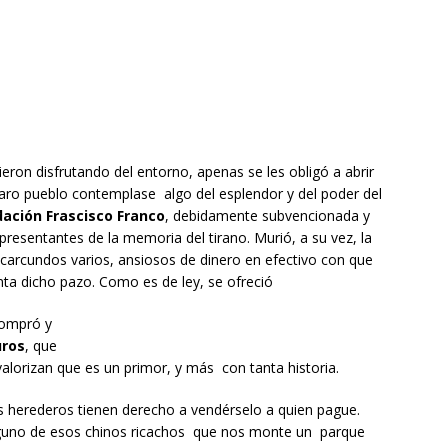
ieron disfrutando del entorno, apenas se les obligó a abrir
rbaro pueblo contemplase algo del esplendor y del poder del
ación Frascisco Franco
, debidamente subvencionada y
presentantes de la memoria del tirano. Murió, a su vez, la
y carcundos varios, ansiosos de dinero en efectivo con que
ta dicho pazo. Como es de ley, se ofreció
compró y
uros
, que
valorizan que es un primor, y más con tanta historia.
os herederos tienen derecho a vendérselo a quien pague.
lguno de esos chinos ricachos que nos monte un parque