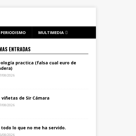
PERIODISMO
MULTIMEDIA
MAS ENTRADAS
eología practica (falsa cual euro de
dera)
7/08/2026
s viñetas de Sir Cámara
7/08/2026
 todo lo que no me ha servido.
6/08/2026