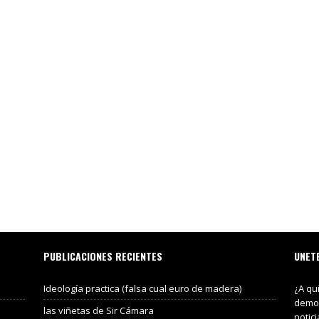
PUBLICACIONES RECIENTES
UNET
Ideología practica (falsa cual euro de madera)
¿A qu
demos
las viñetas de Sir Cámara
notic