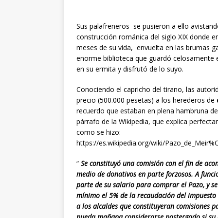
Sus palafreneros se pusieron a ello avista
construcción románica del siglo XIX donde 
meses de su vida, envuelta en las brumas g
enorme biblioteca que guardó celosamente en
en su ermita y disfrutó de lo suyo.
Conociendo el capricho del tirano, las autor
precio (500.000 pesetas) a los herederos de
recuerdo que estaban en plena hambruna de 
párrafo de la Wik
ipedia, que explica perfect
como se hizo:
https://es.wikipedia.org/wiki/Pazo_de_Meir%
“
Se constituyó una comisión con el fin de acon
medio de donativos en parte forzosos. A funci
parte de su salario para comprar el Pazo, y 
mínimo el 5% de la recaudación del impuesto 
a los alcaldes que constituyeran comisiones p
pueda mañana considerarse postergado si su d