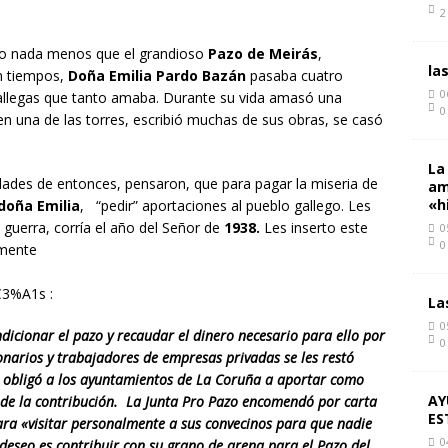
2
ndo nada menos que el grandioso
Pazo de
Meirás
,
la
en tiempos,
Doña Emilia Pardo Bazán
pasaba cuatro
0
allegas que tanto amaba. Durante su vida amasó una
0
 una de las torres, escribió muchas de sus obras, se casó
La
idades de entonces, pensaron, que para pagar la miseria de
am
«h
doña Emilia
, “pedir” aportaciones al pueblo gallego. Les
guerra, corría el año del Señor de
1938.
Les inserto este
0
0
amente
C3%A1s :
La
0
dicionar el pazo y recaudar el dinero necesario para ello​ por
0
onarios y trabajadores de empresas privadas se les restó
se obligó a los ayuntamientos de La Coruña a aportar como
AY
de la contribución. ​ La Junta Pro Pazo encomendó por carta
ES
ara «visitar personalmente a sus convecinos para que nadie
0
eseo es contribuir con su grano de arena para el Pazo del