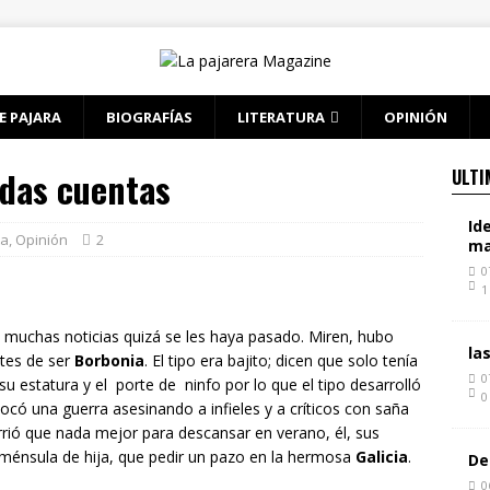
E PAJARA
BIOGRAFÍAS
LITERATURA
OPINIÓN
idas cuentas
ULTI
Id
ta
,
Opinión
2
ma
0
1
s muchas noticias quizá se les haya pasado. Miren, hubo
la
tes de ser
Borbonia
. El tipo era bajito; dicen que solo tenía
0
su estatura y el porte de ninfo por lo que el tipo desarrolló
0
ocó una guerra asesinando a infieles y a críticos con saña
rió que nada mejor para descansar en verano, él, sus
 ménsula de hija, que pedir un pazo en la hermosa
Galicia
.
De
0