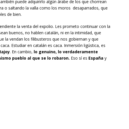
ambién puede adquirirlo algún árabe de los que chorrean
era o saltando la valla como los moros desaparrados, que
les de bien.
ndiente la venta del expolio. Les prometo continuar con la
an buenos, no hablen catalán, ni en la intimidad, que
e la vendan los filibusteros que nos gobiernan y que
aca. Estudiar en catalán es caca. Inmersión ligústica, es
Rajoy
. En cambio,
lo genuino, lo verdaderamente
mismo pueblo al que se lo robaron.
Eso sí es
España
y