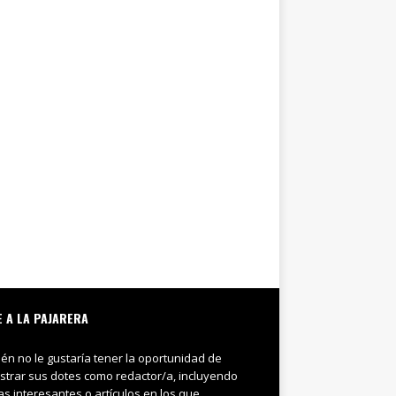
E A LA PAJARERA
ién no le gustaría tener la oportunidad de
trar sus dotes como redactor/a, incluyendo
ias interesantes o artículos en los que