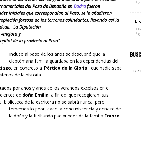
4
s ornamentales del Pazo de Bendaña en
Dodro
fueron
ades iniciales que correspondían al Pazo, se le añadieron
opiación forzosa de los terrenos colindantes, llevando así la
la
odean. ​ La Dip
utación
0
 «mejora y
0
pital de la provincia al Pazo”
BUSC
Incluso al paso de los años se descubrió que la
cleptómana familia guardaba en las dependencias del
tiago
, en concreto al
Pórtico de la Gloria
​, que nadie sabe
terios de la historia.
invitados por años y años de los veraneos excelsos en el
ndientes de
doña Emilia
a fin de que recogieran sus
a biblioteca de la escritora no se sabrá nunca, pero
tememos lo peor, dado la concupiscencia y dona
ire de
la doña y la furibunda pudibundez de la familia
Franco
.