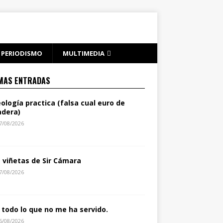
PERIODISMO
MULTIMEDIA
MAS ENTRADAS
eología practica (falsa cual euro de
dera)
7/08/2026
s viñetas de Sir Cámara
7/08/2026
 todo lo que no me ha servido.
6/08/2026