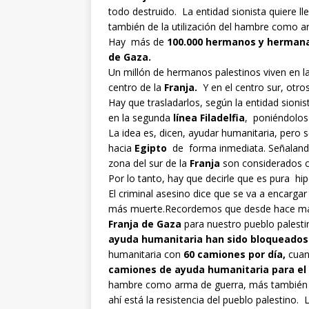
todo destruido. La entidad sionista quiere l
también de la utilización del hambre como a
Hay más de
100.000 hermanos y hermana
de Gaza.
Un millón de hermanos palestinos viven en l
centro de la
Franja.
Y en el centro sur, otro
Hay que trasladarlos, según la entidad sionis
en la segunda
línea Filadelfia
, poniéndolos
La idea es, dicen, ayudar humanitaria, pero 
hacia
Egipto
de forma inmediata. Señalando
zona del sur de la
Franja
son considerados c
Por lo tanto, hay que decirle que es pura hip
El criminal asesino dice que se va a encargar
más muerte.Recordemos que desde hace m
Franja de Gaza
para nuestro pueblo palesti
ayuda humanitaria han sido bloqueados
humanitaria con
60 camiones por día,
cuan
camiones de ayuda humanitaria para el p
hambre como arma de guerra, más también 
ahí está la resistencia del pueblo palestino.