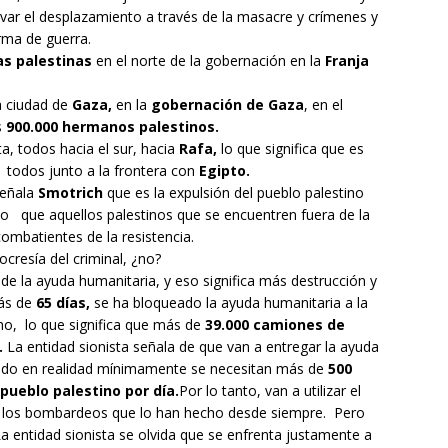
levar el desplazamiento a través de la masacre y crímenes y
rma de guerra.
s palestinas
en el norte de la gobernación en la
Franja
a ciudad de
Gaza,
en la
gobernación de Gaza
, en el
s
900.000 hermanos palestinos.
ta, todos hacia el sur, hacia
Rafa,
lo que significa que es
 todos junto a la frontera con
Egipto.
señala
Smotrich
que es la expulsión del pueblo palestino
 que aquellos palestinos que se encuentren fuera de la
ombatientes de la resistencia.
ocresía del criminal, ¿no?
 de la ayuda humanitaria, y eso significa más destrucción y
ás de
65 días,
se ha bloqueado la ayuda humanitaria a la
no, lo que significa que más de
39.000 camiones de
.
La entidad sionista señala de que van a entregar la ayuda
do en realidad mínimamente se necesitan más de
500
ueblo palestino por día.
Por lo tanto, van a utilizar el
los bombardeos que lo han hecho desde siempre. Pero
 La entidad sionista se olvida que se enfrenta justamente a