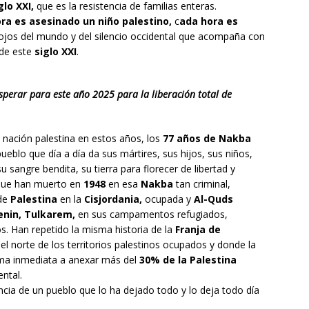
glo XXI,
que es la resistencia de familias enteras.
ra es asesinado un niño palestino,
c
ada hora es
ojos del mundo y del silencio occidental que acompaña con
 de este
siglo XXI
.
esperar para este año 2025 para la liberación total de
 nación palestina en estos años, los
77 años de Nakba
ueblo que día a día da sus mártires, sus hijos, sus niños,
sangre bendita, su tierra para florecer de libertad y
s que han muerto en
1948
en esa
Nakba
tan criminal,
 de
Palestina
en la
Cisjordania,
ocupada y
Al-Quds
enin, Tulkarem,
en sus campamentos refugiados,
. Han repetido la misma historia de la
Franja de
 norte de los territorios palestinos ocupados y donde la
orma inmediata a anexar más del
30% de la Palestina
ental.
encia de un pueblo que lo ha dejado todo y lo deja todo día