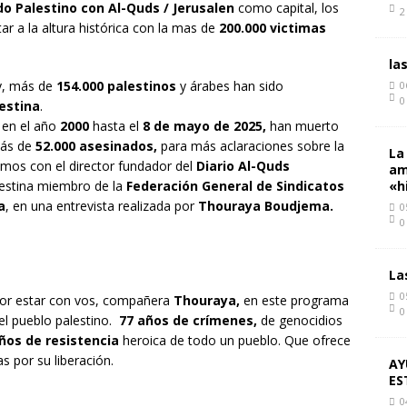
o Palestino con Al-Quds / Jerusalen
como capital, los
2
tar a la altura histórica con la mas de
200.000 victimas
la
y, más de
154.000 palestinos
y árabes han sido
0
0
estina
.
en el año
2000
hasta el
8 de mayo de 2025,
han muerto
ás de
52.000 asesinados,
para más aclaraciones sobre la
La
mos con el director fundador del
Diario Al-Quds
am
alestina miembro de la
Federación General de Sindicatos
«h
a
, en una entrevista realizada por
Thouraya Boudjema.
0
0
La
0
nor estar con vos, compañera
Thouraya,
en este programa
0
l pueblo palestino.
77 años de crímenes,
de genocidios
ños de resistencia
heroica de todo un pueblo. Que ofrece
s por su liberación.
AY
ES
0