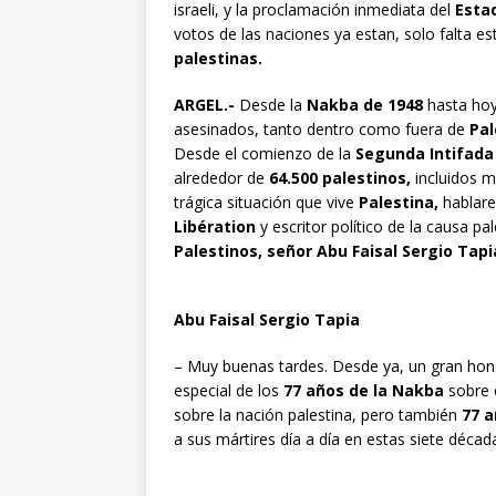
israeli, y la proclamación inmediata del
Estad
votos de las naciones ya estan, solo falta es
palestinas.
ARGEL.-
Desde la
Nakba de 1948
hasta ho
asesinados, tanto dentro como fuera de
Pal
Desde el comienzo de la
Segunda Intifada
alrededor de
64.500 palestinos,
incluidos m
trágica situación que vive
Palestina,
hablare
Libération
y escritor político de la causa p
Palestinos, señor Abu Faisal Sergio Tapi
Abu Faisal Sergio Tapia
– Muy buenas tardes. Desde ya, un gran ho
especial de los
77 años de la Nakba
sobre e
sobre la nación palestina, pero también
77 a
a sus mártires día a día en estas siete década