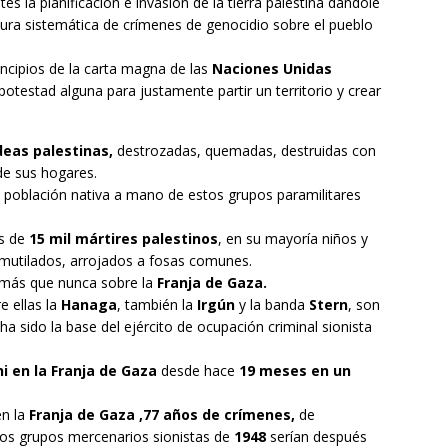
 la planificación e invasión de la tierra palestina dándole
ctura sistemática de crímenes de genocidio sobre el pueblo
incipios de la carta magna de las
Naciones Unidas
potestad alguna para justamente partir un territorio y crear
deas palestinas,
destrozadas, quemadas, destruidas con
e sus hogares.
la población nativa a mano de estos grupos paramilitares
ás de
15 mil mártires palestinos
, en su mayoría niños y
mutilados, arrojados a fosas comunes.
más que nunca sobre la
Franja de Gaza.
e ellas la
Hanaga
, también la
Irgún
y la banda
Stern
, son
l ha sido la base del ejército de ocupación criminal sionista
i en la Franja de Gaza
desde hace
19 meses en un
n la
Franja de Gaza ,77 años de crímenes,
de
os grupos mercenarios sionistas de
1948
serían después