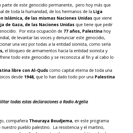
n parte de este genocidio permanente, pero hoy más que
onal de toda la humanidad, de los hermanos de la
Liga
ón Islámica, de las mismas Naciones Unidas
que viene
ja de Gaza, de las Naciones Unidas
que tiene que pedir
genocidio. Por esta ocupación de
77 años, Palestina
hoy
dial, de levantar las voces y denunciar este genocidio,
ionar una vez por todas a la entidad sionista, como sería
s,
el bloqueo de armamentos hacia la entidad sionista y
ene todo este genocidio y se reconozca al fin y al cabo lo
stina libre con Al-Quds
como capital eterna de toda una
roicos desde
1948,
que lo han dado todo por una
Palestina
ilitar todas estas declaraciones a Radio Argelia
tigo, compañera
Thouraya Boudjema
, en este programa
nuestro pueblo palestino. La resistencia y el martirio,