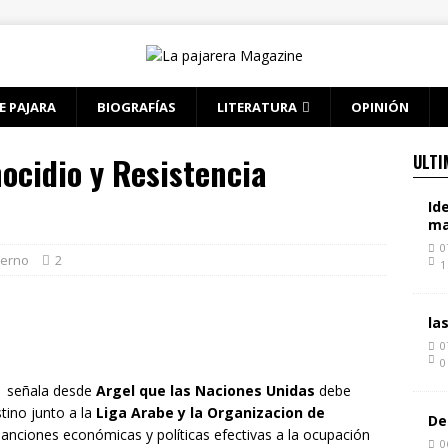
E PAJARA
BIOGRAFÍAS
LITERATURA
OPINIÓN
ocidio y Resistencia
ULTI
Id
ma
0
terno
2
1
la
0
0
señala desde
Argel que las Naciones Unidas
debe
stino junto a la
Liga Arabe y la Organizacion de
De
sanciones económicas y políticas efectivas a la ocupación
0