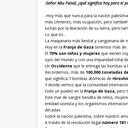
-Señor Abu Faisal, ¿qué significa hoy para el 
-Hoy más que nunca para la nación palestina
más crímenes, más ocupación, pero también m
luchan por la liberación de su tierra, pero ta
Lo que es…
La maquinaria más bestial y sanguinaria de 
Hoy en la
Franja de Gaza
tenemos más de
El
70% son niños y mujeres
que vienen sop
ojos del mundo y con una impunidad total 
Un
Occidente
que le entrega las bombas a l
Recordemos, más de
100.000 toneladas d
que significa 7 bombas atómicas de
Hiroshi
Y donde vemos que la comunidad internaciona
todo un pueblo en la
Franja de Gaza,
pero t
Este mar de sangre bendita de niños, mujere
entidad sionista y los organismos internacio
décadas.
Sobre la nación palestina, sobre nuestro am
A través de la resolución ilegal
número 181 d