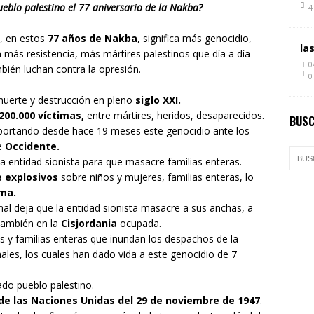
pueblo palestino el 77 aniversario de la Nakba?
4
, en estos
77 años de Nakba
, significa más genocidio,
la
ás resistencia, más mártires palestinos que día a día
0
mbién luchan contra la opresión.
0
muerte y destrucción en pleno
siglo XXI.
200.000 víctimas,
entre mártires, heridos, desaparecidos.
BUSC
ortando desde hace 19 meses este genocidio ante los
de
Occidente.
a entidad sionista para que masacre familias enteras.
e explosivos
sobre niños y mujeres, familias enteras, lo
ma.
l deja que la entidad sionista masacre a sus anchas, a
ambién en la
Cisjordania
ocupada.
s y familias enteras que inundan los despachos de la
nales, los cuales han dado vida a este genocidio de 7
ado pueblo palestino.
e las Naciones Unidas del 29 de noviembre de 1947
.