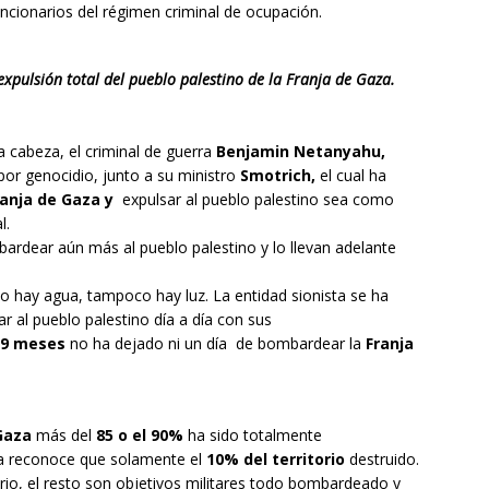
uncionarios del régimen criminal de ocupación.
 expulsión total del pueblo palestino de la Franja de Gaza.
a cabeza, el criminal de guerra
Benjamin Netanyahu,
or genocidio, junto a su ministro
Smotrich,
el cual ha
anja de Gaza y
expulsar al pueblo palestino sea como
l.
mbardear aún más al pueblo palestino y lo llevan adelante
 hay agua, tampoco hay luz. La entidad sionista se ha
 al pueblo palestino día a día con sus
19 meses
no ha dejado ni un día de bombardear la
Franja
Gaza
más del
85 o el 90%
ha sido totalmente
ta reconoce que solamente el
10% del territorio
destruido.
rio, el resto son objetivos militares todo bombardeado y