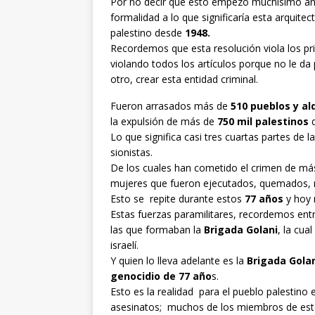
Por no decir que esto empezó muchísimo antes
formalidad a lo que significaría esta arquite
palestino desde
1948.
Recordemos que esta resolución viola los pr
violando todos los artículos porque no le da 
otro, crear esta entidad criminal.
Fueron arrasados más de
510 pueblos y al
la expulsión de más de
750 mil palestinos
d
Lo que significa casi tres cuartas partes de 
sionistas.
De los cuales han cometido el crimen de m
mujeres que fueron ejecutados, quemados, 
Esto se repite durante estos
77 años
y hoy 
Estas fuerzas paramilitares, recordemos entr
las que formaban la
Brigada Golani
, la cua
israelí.
Y quien lo lleva adelante es la
Brigada Golan
genocidio de 77 año
s.
Esto es la realidad para el pueblo palestino e
asesinatos; muchos de los miembros de est