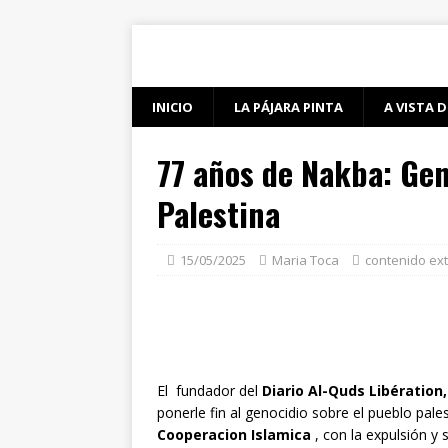
INICIO
LA PÁJARA PINTA
A VISTA D
77 años de Nakba: Gen
Palestina
15/05/2025
Maria Toca
contenido ex
El fundador del
Diario Al-Quds Libération,
ponerle fin al genocidio sobre el pueblo pale
Cooperacion Islamica
, con la expulsión y 