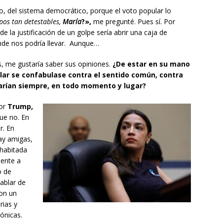
o, del sistema democrático, porque el voto popular lo
pos tan detestables,
María
?»,
me pregunté. Pues sí. Por
de la justificación de un golpe sería abrir una caja de
de nos podría llevar. Aunque…
s, me gustaría saber sus opiniones.
¿De estar en su mano
ular se confabulase contra el sentido común, contra
etarían siempre, en todo momento y lugar?
ñor
Trump,
ue no. En
r. En
ay amigas,
habitada
iente a
o de
ablar de
on un
rias y
ónicas.