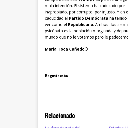
mala intención. El sistema ha caducado por
inapropiado, por corrupto, por injusto. Y en 
caducidad el
Partido Demócrata
ha tenido
ver como el
Republicano
. Ambos dos se me
psicópata es la población marginada y depa
mundo que no le votamos pero le padecemo
María Toca Cañedo©
Me gusta esto:
Relacionado
La dura derrota del
Estados Un