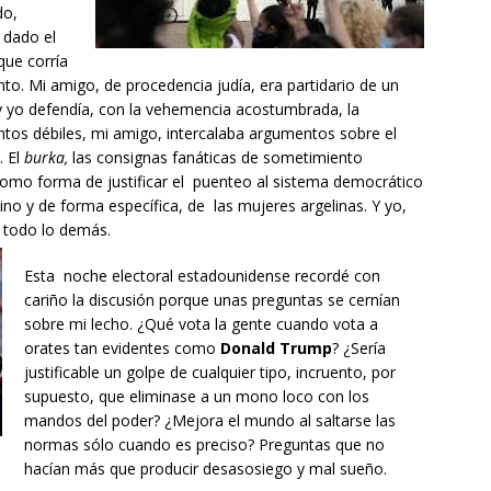
do,
 dado el
que corría
nto. Mi amigo, de procedencia judía, era partidario de un
o y yo defendía, con la vehemencia acostumbrada, la
tos débiles, mi amigo, intercalaba argumentos sobre el
. El
burka,
las consignas fanáticas de sometimiento
como forma de justificar el puenteo al sistema democrático
ino y de forma específica, de las mujeres argelinas. Y yo,
e todo lo demás.
Esta noche electoral estadounidense recordé con
cariño la discusión porque unas preguntas se cernían
sobre mi lecho. ¿Qué vota la gente cuando vota a
orates tan evidentes como
Donald Trump
? ¿Sería
justificable un golpe de cualquier tipo, incruento, por
supuesto, que eliminase a un mono loco con los
mandos del poder? ¿Mejora el mundo al saltarse las
normas sólo cuando es preciso? Preguntas que no
hacían más que producir desasosiego y mal sueño.