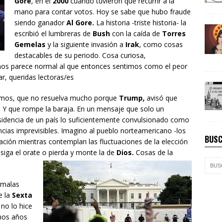
Gore
, en el
2000
cuando tuvieron que recurrir a la
mano para contar votos. Hoy se sabe que hubo fraude
siendo ganador
Al Gore.
La historia -triste historia- la
escribió el lumbreras de
Bush
con la caída de
Torres
Gemelas
y la siguiente invasión a
Irak
, como cosas
destacables de su periodo. Cosa curiosa,
 nos parece normal al que entonces sentimos como el peor
r, queridas lectoras/es
memos, que no resuelva mucho porque
Trump,
avisó que
. Y que rompe la baraja. En un mensaje que solo un
esidencia de un país lo suficientemente convulsionado como
ias imprevisibles. Imagino al pueblo norteamericano -los
BUSC
ación mientras contemplan las fluctuaciones de la elección
siga el orate o pierda y monte la de
Dios.
Cosas de la
 malas
e la
Sexta
 no lo hice
hos años