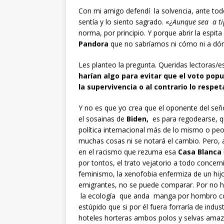
Con mi amigo defendí la solvencia, ante tod
sentía y lo siento sagrado. «¿
Aunque sea a ti
norma, por principio. Y porque abrir la espita 
Pandora
que no sabríamos ni cómo ni a dón
Les planteo la pregunta. Queridas lectoras/e
harían algo para evitar que el voto pop
la supervivencia o al contrario lo resp
Y no es que yo crea que el oponente del se
el sosainas de
Biden,
es para regodearse, q
política internacional más de lo mismo o peo
muchas cosas ni se notará el cambio. Pero, 
en el racismo que rezuma esa
Casa Blanca
por tontos, el trato vejatorio a todo concern
feminismo, la xenofobia enfermiza de un hij
emigrantes, no se puede comparar. Por no h
la ecología que anda manga por hombro c
estúpido que si por él fuera forraría de indust
hoteles horteras ambos polos y selvas amaz