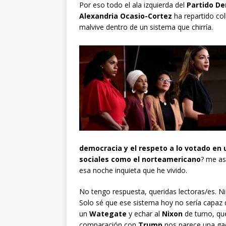
Por eso todo el ala izquierda del
Partido D
Alexandria Ocasio-Cortez
ha repartido col
malvive dentro de un sistema que chirría.
democracia y el respeto a lo votado en 
sociales
como el norteamericano
? me as
esa noche inquieta que he vivido.
No tengo respuesta, queridas lectoras/es. Ni 
Solo sé que ese sistema hoy no sería capaz 
un
Wategate
y echar al
Nixon
de turno, qu
comparación con
Trump
nos parece una gace