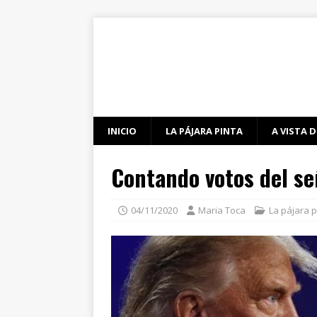
INICIO
LA PÁJARA PINTA
A VISTA D
Contando votos del se
04/11/2020
Maria Toca
La pájara p