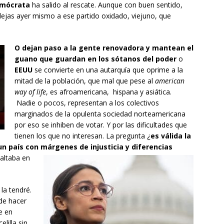
emócrata
ha salido al rescate. Aunque con buen sentido,
lejas ayer mismo a ese partido oxidado, viejuno, que
O dejan paso a la gente renovadora y mantean el
guano que guardan en los sótanos del poder
o
EEUU
se convierte en una autarquía que oprime a la
mitad de la población, que mal que pese al
american
way of life
, es afroamericana, hispana y asiática.
Nadie o pocos, representan a los colectivos
marginados de la opulenta sociedad norteamericana
por eso se inhiben de votar. Y por las dificultades que
tienen los que no interesan. La pregunta ¿
es válida la
un país con márgenes de injusticia y diferencias
altaba en
la tendré.
de hacer
e en
lilla sin