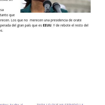
esa
 tanto que
recen. Los que no merecen una presidencia de orate
uperada del gran país que es
EEUU
. Y de rebote el resto del
s.
idos: Asalto al
PARA LO QUE HA SERVIDO LA